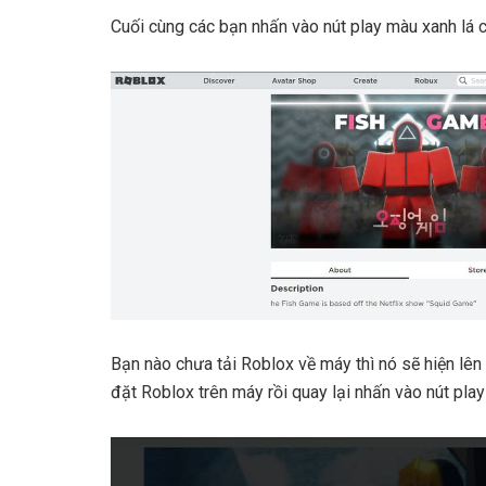
Cuối cùng các bạn nhấn vào nút play màu xanh lá c
Bạn nào chưa tải Roblox về máy thì nó sẽ hiện lên 
đặt Roblox trên máy rồi quay lại nhấn vào nút play