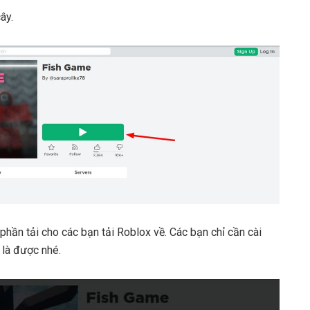
ây.
phần tải cho các bạn tải Roblox về. Các bạn chỉ cần cài
 là được nhé.