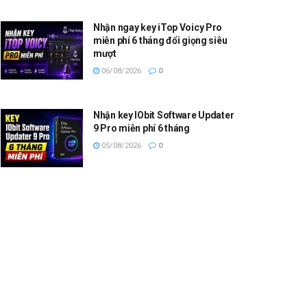
Nhận ngay key iTop Voicy Pro
miễn phí 6 tháng đổi giọng siêu
mượt
06/08/2026
0
Nhận key IObit Software Updater
9 Pro miễn phí 6 tháng
05/08/2026
0