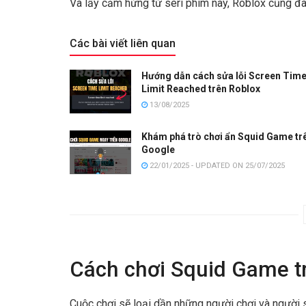
Và lấy cảm hứng từ seri phim này, Roblox cũng đã
Các bài viết liên quan
Hướng dẫn cách sửa lỗi Screen Tim
Limit Reached trên Roblox
13/08/2025
Khám phá trò chơi ẩn Squid Game tr
Google
22/01/2025 - UPDATED ON 25/07/2025
Cách chơi Squid Game t
Cuộc chơi sẽ loại dần những người chơi và người 