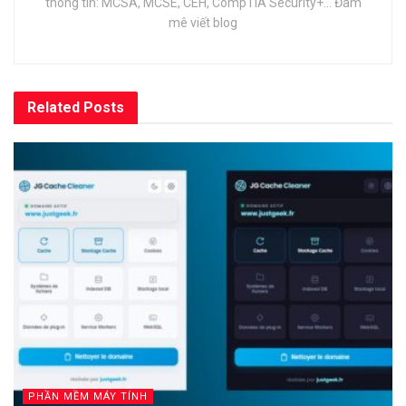
thông tin: MCSA, MCSE, CEH, CompTIA Security+... Đam
mê viết blog
Related
Posts
PHẦN MỀM MÁY TÍNH