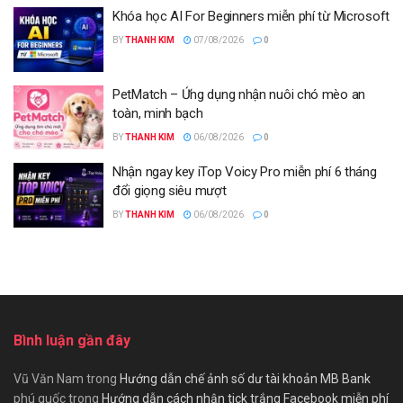
Khóa học AI For Beginners miễn phí từ Microsoft
BY
THANH KIM
07/08/2026
0
PetMatch – Ứng dụng nhận nuôi chó mèo an
toàn, minh bạch
BY
THANH KIM
06/08/2026
0
Nhận ngay key iTop Voicy Pro miễn phí 6 tháng
đổi giọng siêu mượt
BY
THANH KIM
06/08/2026
0
Bình luận gần đây
Vũ Văn Nam
trong
Hướng dẫn chế ảnh số dư tài khoản MB Bank
phú quốc
trong
Hướng dẫn cách nhận tick trắng Facebook miễn phí