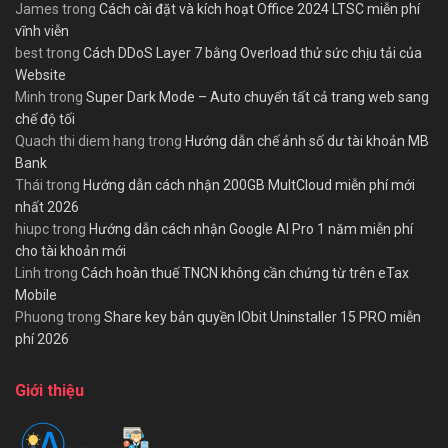
James
trong
Cách cài đặt và kích hoạt Office 2024 LTSC miễn phí
vĩnh viễn
best
trong
Cách DDoS Layer 7 bằng Overload thử sức chịu tải của
Website
Minh
trong
Super Dark Mode – Auto chuyển tất cả trang web sang
chế độ tối
Quach thi diem hang
trong
Hướng dẫn chế ảnh số dư tài khoản MB
Bank
Thái
trong
Hướng dẫn cách nhận 200GB MultCloud miễn phí mới
nhất 2026
hiupc
trong
Hướng dẫn cách nhận Google AI Pro 1 năm miễn phí
cho tài khoản mới
Linh
trong
Cách hoàn thuế TNCN không cần chứng từ trên eTax
Mobile
Phuong
trong
Share key bản quyền IObit Uninstaller 15 PRO miễn
phí 2026
Giới thiệu