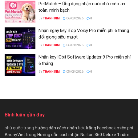
PetMatch – Ứng dụng nhận nuôi chó mèo an
toàn, minh bạch
BY
THANH KIM
06/08/2026
0
Nhận ngay key iTop Voicy Pro miễn phí 6 tháng
đổi giọng siêu mượt
BY
THANH KIM
06/08/2026
0
Nhận key IObit Software Updater 9 Pro miễn phí
6 tháng
BY
THANH KIM
05/08/2026
0
Bình luận gần đây
phú quốc
trong
Hướng dẫn cách nhận tick trắng Facebook miễn phí
AnonyViet
trong
Hướng dẫn cách nhận Norton 360 Deluxe 1 năm