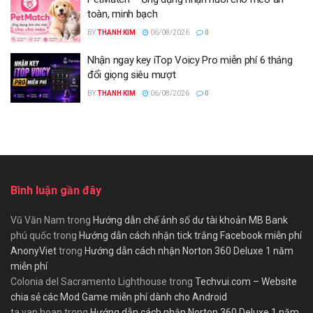
toàn, minh bạch
BY
THANH KIM
06/08/2026
0
Nhận ngay key iTop Voicy Pro miễn phí 6 tháng
đổi giọng siêu mượt
BY
THANH KIM
06/08/2026
0
Bình luận gần đây
Vũ Văn Nam
trong
Hướng dẫn chế ảnh số dư tài khoản MB Bank
phú quốc
trong
Hướng dẫn cách nhận tick trắng Facebook miễn phí
AnonyViet
trong
Hướng dẫn cách nhận Norton 360 Deluxe 1 năm
miễn phí
Colonia del Sacramento Lighthouse
trong
Techvui.com – Website
chia sẻ các Mod Game miễn phí dành cho Android
ta van hoan
trong
Hướng dẫn cách nhận Norton 360 Deluxe 1 năm