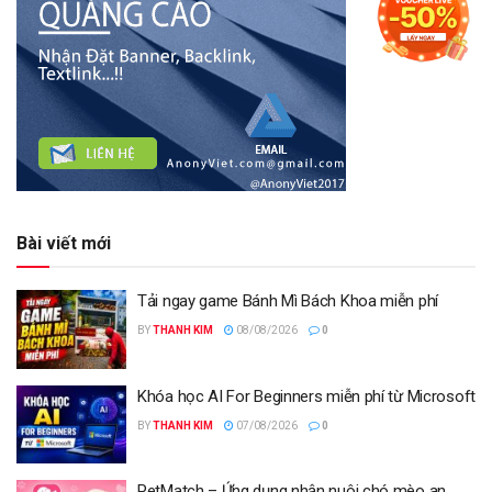
Bài viết mới
Tải ngay game Bánh Mì Bách Khoa miễn phí
BY
THANH KIM
08/08/2026
0
Khóa học AI For Beginners miễn phí từ Microsoft
BY
THANH KIM
07/08/2026
0
PetMatch – Ứng dụng nhận nuôi chó mèo an