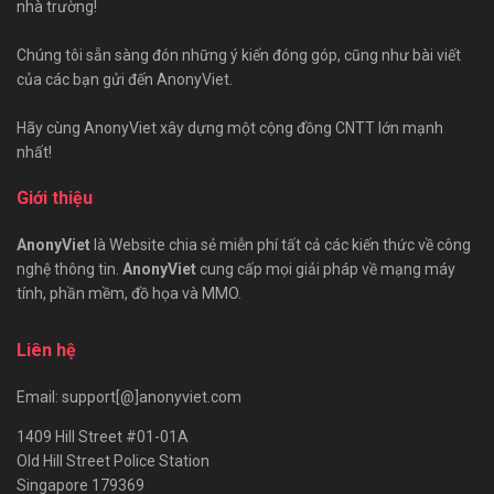
nhà trường!
Chúng tôi sẵn sàng đón những ý kiến đóng góp, cũng như bài viết
của các bạn gửi đến AnonyViet.
Hãy cùng AnonyViet xây dựng một cộng đồng CNTT lớn mạnh
nhất!
Giới thiệu
AnonyViet
là Website chia sẻ miễn phí tất cả các kiến thức về công
nghệ thông tin.
AnonyViet
cung cấp mọi giải pháp về mạng máy
tính, phần mềm, đồ họa và MMO.
Liên hệ
Email: support[@]anonyviet.com
1409 Hill Street #01-01A
Old Hill Street Police Station
Singapore 179369