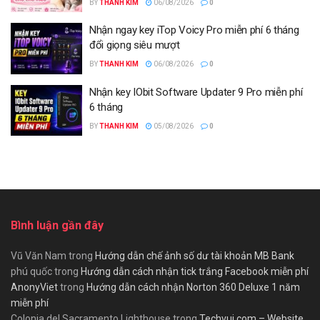
BY
THANH KIM
06/08/2026
0
Nhận ngay key iTop Voicy Pro miễn phí 6 tháng
đổi giọng siêu mượt
BY
THANH KIM
06/08/2026
0
Nhận key IObit Software Updater 9 Pro miễn phí
6 tháng
BY
THANH KIM
05/08/2026
0
Bình luận gần đây
Vũ Văn Nam
trong
Hướng dẫn chế ảnh số dư tài khoản MB Bank
phú quốc
trong
Hướng dẫn cách nhận tick trắng Facebook miễn phí
AnonyViet
trong
Hướng dẫn cách nhận Norton 360 Deluxe 1 năm
miễn phí
Colonia del Sacramento Lighthouse
trong
Techvui.com – Website