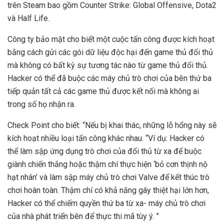
trên Steam bao gồm Counter Strike: Global Offensive, Dota2
và Half Life.
Công ty bảo mật cho biết một cuộc tấn công được kích hoạt
bằng cách gửi các gói dữ liệu độc hại đến game thủ đối thủ
mà không có bất kỳ sự tương tác nào từ game thủ đối thủ.
Hacker có thể đã buộc các máy chủ trò chơi của bên thứ ba
tiếp quản tất cả các game thủ được kết nối mà không ai
trong số họ nhận ra.
Check Point cho biết: “Nếu bị khai thác, những lỗ hổng này sẽ
kích hoạt nhiều loại tấn công khác nhau. “Ví dụ: Hacker có
thể làm sập ứng dụng trò chơi của đối thủ từ xa để buộc
giành chiến thắng hoặc thậm chí thực hiện ‘bỏ cơn thịnh nộ
hạt nhân’ và làm sập máy chủ trò chơi Valve để kết thúc trò
chơi hoàn toàn. Thậm chí có khả năng gây thiệt hại lớn hơn,
Hacker có thể chiếm quyền thứ ba từ xa- máy chủ trò chơi
của nhà phát triển bên để thực thi mã tùy ý. ”