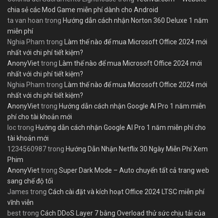
chia sẻ các Mod Game miễn phí dành cho Android
ta van hoan
trong
Hướng dẫn cách nhận Norton 360 Deluxe 1 năm
miễn phí
Nghia Pham
trong
Làm thế nào để mua Microsoft Office 2024 mới
nhất với chi phí tiết kiệm?
AnonyViet
trong
Làm thế nào để mua Microsoft Office 2024 mới
nhất với chi phí tiết kiệm?
Nghia Pham
trong
Làm thế nào để mua Microsoft Office 2024 mới
nhất với chi phí tiết kiệm?
AnonyViet
trong
Hướng dẫn cách nhận Google AI Pro 1 năm miễn
phí cho tài khoản mới
loc
trong
Hướng dẫn cách nhận Google AI Pro 1 năm miễn phí cho
tài khoản mới
1234560987
trong
Hướng Dẫn Nhận Netflix 30 Ngày Miễn Phí Xem
Phim
AnonyViet
trong
Super Dark Mode – Auto chuyển tất cả trang web
sang chế độ tối
James
trong
Cách cài đặt và kích hoạt Office 2024 LTSC miễn phí
vĩnh viễn
best
trong
Cách DDoS Layer 7 bằng Overload thử sức chịu tải của