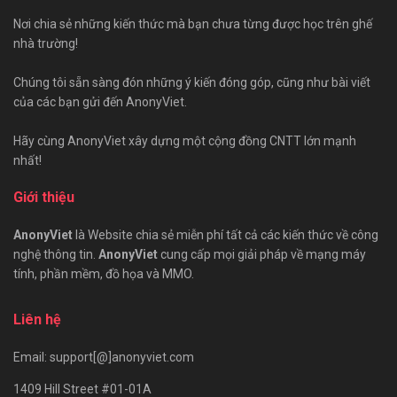
Nơi chia sẻ những kiến thức mà bạn chưa từng được học trên ghế
nhà trường!
Chúng tôi sẵn sàng đón những ý kiến đóng góp, cũng như bài viết
của các bạn gửi đến AnonyViet.
Hãy cùng AnonyViet xây dựng một cộng đồng CNTT lớn mạnh
nhất!
Giới thiệu
AnonyViet
là Website chia sẻ miễn phí tất cả các kiến thức về công
nghệ thông tin.
AnonyViet
cung cấp mọi giải pháp về mạng máy
tính, phần mềm, đồ họa và MMO.
Liên hệ
Email: support[@]anonyviet.com
1409 Hill Street #01-01A