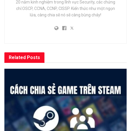
20 năm kinh nghiệm trong lĩnh vực Security, các chứng
chỉ:OSCP, CCNA, CCNP, CISSP. Kiến thức như một ngọn
lửa, càng chia sẽ nó sẽ càng bùng cháy!
Related
Posts