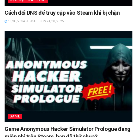
MẸO VẶT MÁY TÍNH
Cách đổi DNS để truy cập vào Steam khi bị chặn
13/05/2024 - UPDATED ON 24/07/2025
GAME
Game Anonymous Hacker Simulator Prologue đang
miễn phí trên Steam, bạn đã thử chưa?