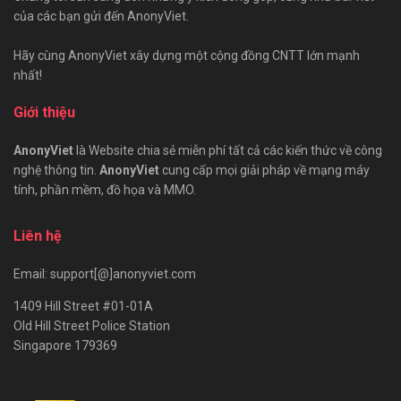
của các bạn gửi đến AnonyViet.
Hãy cùng AnonyViet xây dựng một cộng đồng CNTT lớn mạnh
nhất!
Giới thiệu
AnonyViet
là Website chia sẻ miễn phí tất cả các kiến thức về công
nghệ thông tin.
AnonyViet
cung cấp mọi giải pháp về mạng máy
tính, phần mềm, đồ họa và MMO.
Liên hệ
Email: support[@]anonyviet.com
1409 Hill Street #01-01A
Old Hill Street Police Station
Singapore 179369