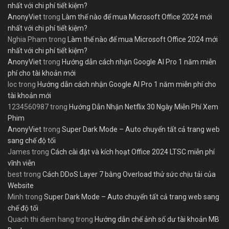
nhất với chi phí tiết kiệm?
AnonyViet
trong
Làm thế nào để mua Microsoft Office 2024 mới
nhất với chi phí tiết kiệm?
Nghia Pham
trong
Làm thế nào để mua Microsoft Office 2024 mới
nhất với chi phí tiết kiệm?
AnonyViet
trong
Hướng dẫn cách nhận Google AI Pro 1 năm miễn
phí cho tài khoản mới
loc
trong
Hướng dẫn cách nhận Google AI Pro 1 năm miễn phí cho
tài khoản mới
1234560987
trong
Hướng Dẫn Nhận Netflix 30 Ngày Miễn Phí Xem
Phim
AnonyViet
trong
Super Dark Mode – Auto chuyển tất cả trang web
sang chế độ tối
James
trong
Cách cài đặt và kích hoạt Office 2024 LTSC miễn phí
vĩnh viễn
best
trong
Cách DDoS Layer 7 bằng Overload thử sức chịu tải của
Website
Minh
trong
Super Dark Mode – Auto chuyển tất cả trang web sang
chế độ tối
Quach thi diem hang
trong
Hướng dẫn chế ảnh số dư tài khoản MB