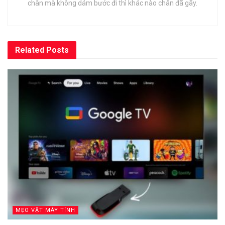
chân mà không dám bước đi thì khác nào chân đã gãy.
Related
Posts
MẸO VẶT MÁY TÍNH