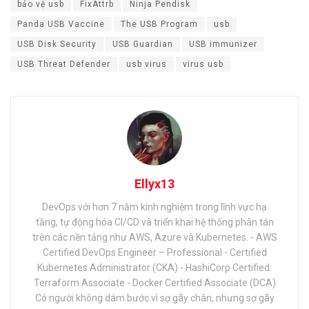
bảo vệ usb
FixAttrb
Ninja Pendisk
Panda USB Vaccine
The USB Program
usb
USB Disk Security
USB Guardian
USB immunizer
USB Threat Defender
usb virus
virus usb
Ellyx13
DevOps với hơn 7 năm kinh nghiệm trong lĩnh vực hạ
tầng, tự động hóa CI/CD và triển khai hệ thống phân tán
trên các nền tảng như AWS, Azure và Kubernetes. - AWS
Certified DevOps Engineer – Professional - Certified
Kubernetes Administrator (CKA) - HashiCorp Certified:
Terraform Associate - Docker Certified Associate (DCA)
Có người không dám bước vì sợ gãy chân, nhưng sợ gãy