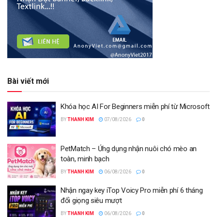
Bài viết mới
Khóa học AI For Beginners miễn phí từ Microsoft
BY
THANH KIM
07/08/2026
0
PetMatch – Ứng dụng nhận nuôi chó mèo an
toàn, minh bạch
BY
THANH KIM
06/08/2026
0
Nhận ngay key iTop Voicy Pro miễn phí 6 tháng
đổi giọng siêu mượt
BY
THANH KIM
06/08/2026
0