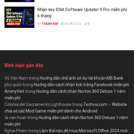
Nhận key IObit Software Updater 9 Pro miễn phí
6 tháng
BY
THANH KIM
05/08/2026
0
Bình luận gần đây
Vũ Văn Nam
trong
Hướng dẫn chế ảnh số dư tài khoản MB Bank
phú quốc
trong
Hướng dẫn cách nhận tick trắng Facebook miễn phí
AnonyViet
trong
Hướng dẫn cách nhận Norton 360 Deluxe 1 năm
miễn phí
Colonia del Sacramento Lighthouse
trong
Techvui.com – Website
chia sẻ các Mod Game miễn phí dành cho Android
ta van hoan
trong
Hướng dẫn cách nhận Norton 360 Deluxe 1 năm
miễn phí
Nghia Pham
trong
Làm thế nào để mua Microsoft Office 2024 mới