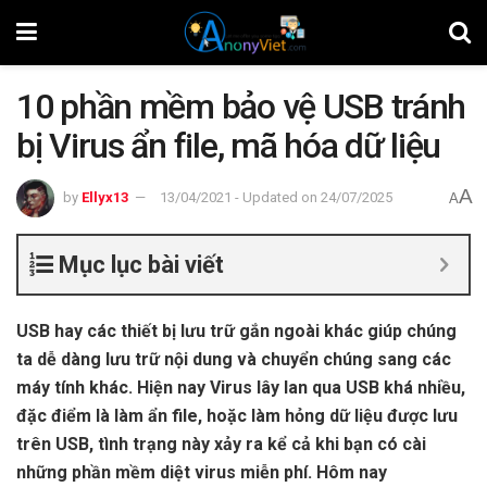
10 phần mềm bảo vệ USB tránh
bị Virus ẩn file, mã hóa dữ liệu
A
by
Ellyx13
13/04/2021 - Updated on 24/07/2025
A
Mục lục bài viết
USB hay các thiết bị lưu trữ gắn ngoài khác giúp chúng
ta dễ dàng lưu trữ nội dung và chuyển chúng sang các
máy tính khác. Hiện nay Virus lây lan qua USB khá nhiều,
đặc điểm là làm ẩn file, hoặc làm hỏng dữ liệu được lưu
trên USB, tình trạng này xảy ra kể cả khi bạn có cài
những phần mềm diệt virus miễn phí. Hôm nay