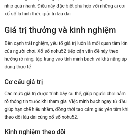
nhịp quá nhanh. Điều này đặc biệt phù hợp với những ai coi
xổ số là hình thức giải trí lâu dài.
Giá trị thưởng và kinh nghiệm
Bên cạnh trải nghiệm, yếu tố giá trị luôn là mối quan tâm lớn
của người chơi. Xổ số nohu52 tiếp cận vấn đề này theo
hướng rõ ràng, tập trung vào tính minh bạch và khả năng áp
dụng thực tế.
Cơ cấu giá trị
Các mức giá trị được trình bày cụ thể, giúp người chơi nắm
rõ thông tin trước khi tham gia. Việc minh bạch ngay từ đầu
giúp hạn chế hiểu nhầm, đồng thời tạo cảm giác yên tâm khi
theo dõi lâu dài cùng xổ số nohu52.
Kinh nghiệm theo dõi