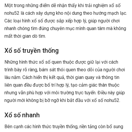
Một trong những điểm dễ nhận thấy khi trải nghiệm xổ số
nohu52 là cách xây dựng kho nội dung theo hướng mạch lạc.
Các loại hình xổ số được sắp xếp hợp lý, giúp người chơi
nhanh chóng tìm đúng chuyên mục mình quan tâm mà không
mất thời gian dò tìm.
Xổ số truyền thống
Những hình thức xổ số quen thuộc được giữ lại với cách
trình bày rõ ràng, bám sát thói quen theo dõi của người chơi
lâu năm. Cách hiển thị kết quả, thời gian quay và thông tin
liên quan đều được bố trí hợp lý, tạo cảm giác thân thuộc
nhưng vẫn phù hợp với môi trường trực tuyến. Điều này giúp
người mới không bị bỡ ngỡ khi bắt đầu với xổ số nohu52.
Xổ số nhanh
Bên cạnh các hình thức truyền thống, nền tảng còn bổ sung