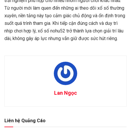
trải nghiệm phù hợp cho nhiều nhóm người chơi khác nhau.
Từ người mới làm quen đến những ai theo dõi xổ số thường
xuyên, nền tảng này tạo cảm giác chủ động và ổn định trong
suốt quá trình tham gia. Khi tiếp cận đúng cách và duy trì
nhịp chơi hợp lý, xổ số nohu52 trở thành lựa chọn giải trí lâu
dài, không gây áp lực nhưng vẫn giữ được sức hút riêng.
Lan Ngọc
Liên hệ Quảng Cáo