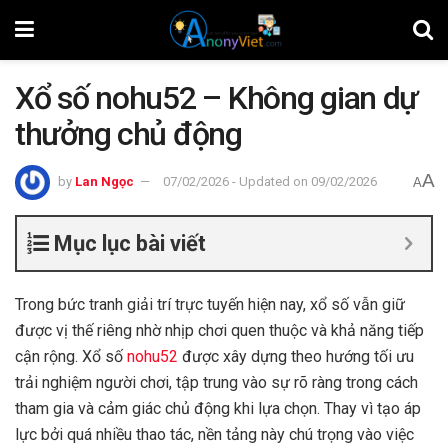
Xổ số nohu52 – Không gian dự
thưởng chủ động
A
by
Lan Ngọc
07/02/2026 - Updated on 09/02/2026
A
Mục lục bài viết
Trong bức tranh giải trí trực tuyến hiện nay, xổ số vẫn giữ
được vị thế riêng nhờ nhịp chơi quen thuộc và khả năng tiếp
cận rộng. Xổ số
nohu52
được xây dựng theo hướng tối ưu
trải nghiệm người chơi, tập trung vào sự rõ ràng trong cách
tham gia và cảm giác chủ động khi lựa chọn. Thay vì tạo áp
lực bởi quá nhiều thao tác, nền tảng này chú trọng vào việc