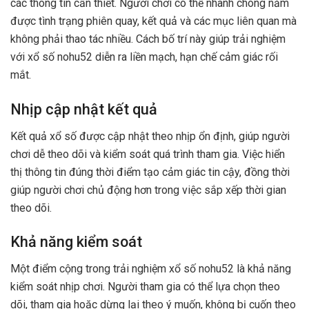
các thông tin cần thiết. Người chơi có thể nhanh chóng nắm
được tình trạng phiên quay, kết quả và các mục liên quan mà
không phải thao tác nhiều. Cách bố trí này giúp trải nghiệm
với xổ số nohu52 diễn ra liền mạch, hạn chế cảm giác rối
mắt.
Nhịp cập nhật kết quả
Kết quả xổ số được cập nhật theo nhịp ổn định, giúp người
chơi dễ theo dõi và kiểm soát quá trình tham gia. Việc hiển
thị thông tin đúng thời điểm tạo cảm giác tin cậy, đồng thời
giúp người chơi chủ động hơn trong việc sắp xếp thời gian
theo dõi.
Khả năng kiểm soát
Một điểm cộng trong trải nghiệm xổ số nohu52 là khả năng
kiểm soát nhịp chơi. Người tham gia có thể lựa chọn theo
dõi, tham gia hoặc dừng lại theo ý muốn, không bị cuốn theo