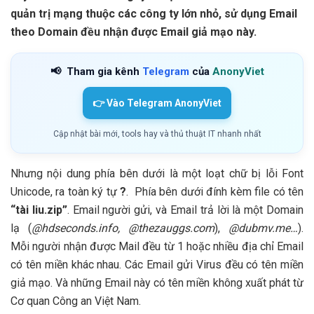
quản trị mạng thuộc các công ty lớn nhỏ, sử dụng Email
theo Domain đều nhận được Email giả mạo này.
📢
Tham gia kênh
Telegram
của
AnonyViet
👉 Vào Telegram AnonyViet
Cập nhật bài mới, tools hay và thủ thuật IT nhanh nhất
Nhưng nội dung phía bên dưới là một loạt chữ bị lỗi Font
Unicode, ra toàn ký tự
?
. Phía bên dưới đính kèm file có tên
“tài liu.zip”
. Email người gửi, và Email trả lời là một Domain
lạ (
@hdseconds.info, @thezauggs.com
),
@dubmv.me…
).
Mỗi người nhận được Mail đều từ 1 hoặc nhiều địa chỉ Email
có tên miền khác nhau. Các Email gửi Virus đều có tên miền
giả mạo. Và những Email này có tên miền không xuất phát từ
Cơ quan Công an Việt Nam.