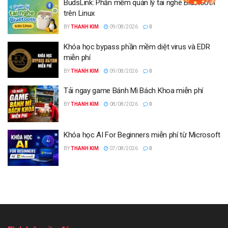
BudsLink: Phần mềm quản lý tai nghe Bluetooth
trên Linux
BY
THANH KIM
09/08/2026
0
Khóa học bypass phần mềm diệt virus và EDR
miễn phí
BY
THANH KIM
09/08/2026
0
Tải ngay game Bánh Mì Bách Khoa miễn phí
BY
THANH KIM
08/08/2026
0
Khóa học AI For Beginners miễn phí từ Microsoft
BY
THANH KIM
07/08/2026
0