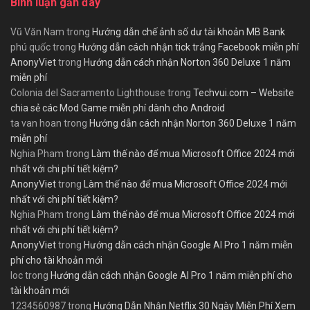
Bình luận gần đây
Vũ Văn Nam
trong
Hướng dẫn chế ảnh số dư tài khoản MB Bank
phú quốc
trong
Hướng dẫn cách nhận tick trắng Facebook miễn phí
AnonyViet
trong
Hướng dẫn cách nhận Norton 360 Deluxe 1 năm
miễn phí
Colonia del Sacramento Lighthouse
trong
Techvui.com – Website
chia sẻ các Mod Game miễn phí dành cho Android
ta van hoan
trong
Hướng dẫn cách nhận Norton 360 Deluxe 1 năm
miễn phí
Nghia Pham
trong
Làm thế nào để mua Microsoft Office 2024 mới
nhất với chi phí tiết kiệm?
AnonyViet
trong
Làm thế nào để mua Microsoft Office 2024 mới
nhất với chi phí tiết kiệm?
Nghia Pham
trong
Làm thế nào để mua Microsoft Office 2024 mới
nhất với chi phí tiết kiệm?
AnonyViet
trong
Hướng dẫn cách nhận Google AI Pro 1 năm miễn
phí cho tài khoản mới
loc
trong
Hướng dẫn cách nhận Google AI Pro 1 năm miễn phí cho
tài khoản mới
1234560987
trong
Hướng Dẫn Nhận Netflix 30 Ngày Miễn Phí Xem