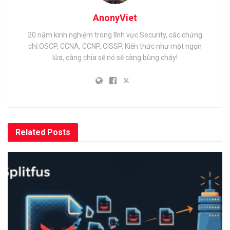
AnonyViet
20 năm kinh nghiệm trong lĩnh vực Security, các chứng
chỉ:OSCP, CCNA, CCNP, CISSP. Kiến thức như một ngọn
lửa, càng chia sẽ nó sẽ càng bùng cháy!
Related
Posts