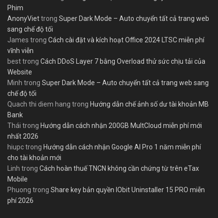
Phim
AnonyViet
trong
Super Dark Mode – Auto chuyển tất cả trang web
sang chế độ tối
James
trong
Cách cài đặt và kích hoạt Office 2024 LTSC miễn phí
vĩnh viễn
best
trong
Cách DDoS Layer 7 bằng Overload thử sức chịu tải của
Website
Minh
trong
Super Dark Mode – Auto chuyển tất cả trang web sang
chế độ tối
Quach thi diem hang
trong
Hướng dẫn chế ảnh số dư tài khoản MB
Bank
Thái
trong
Hướng dẫn cách nhận 200GB MultCloud miễn phí mới
nhất 2026
hiupc
trong
Hướng dẫn cách nhận Google AI Pro 1 năm miễn phí
cho tài khoản mới
Linh
trong
Cách hoàn thuế TNCN không cần chứng từ trên eTax
Mobile
Phuong
trong
Share key bản quyền IObit Uninstaller 15 PRO miễn
phí 2026