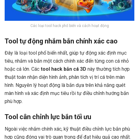
Các loại tool hack phổ biến và cách hoạt động
Tool tự động nhắm bắn chính xác cao
Đây là loại tool phổ biến nhất, giúp tự động xác định mục
tiêu, nhắm và bắn một cách chính xác đến từng con cá nhỏ
hoặc cá lớn. Các
tool hack bắn cá 3D
này thường tích hợp
thuật toán nhận diện hình ảnh, phân tích vị trí cá trên màn
hình. Nguyên lý hoạt động là bắn dựa trên khả năng quét
màn hình và xác định mục tiêu rồi tự điều chỉnh hướng bắn
phù hợp.
Tool cân chỉnh lực bắn tối ưu
Ngoài việc nhắm chính xác, kỹ thuật điều chỉnh lực bắn phù
hợp cũng đóng vai trò quan trọng để đạt hiệu quả cao nhất.