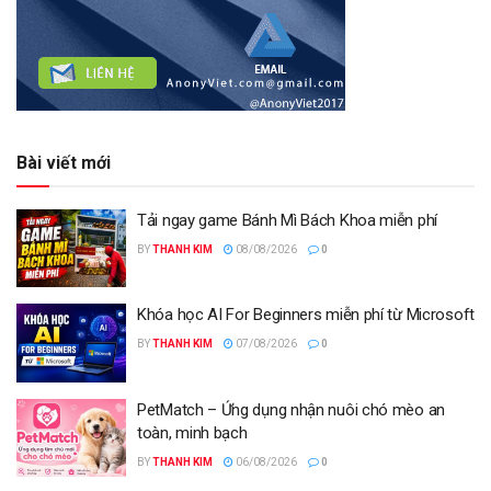
Bài viết mới
Tải ngay game Bánh Mì Bách Khoa miễn phí
BY
THANH KIM
08/08/2026
0
Khóa học AI For Beginners miễn phí từ Microsoft
BY
THANH KIM
07/08/2026
0
PetMatch – Ứng dụng nhận nuôi chó mèo an
toàn, minh bạch
BY
THANH KIM
06/08/2026
0