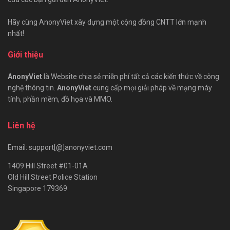
Hãy cùng AnonyViet xây dựng một cộng đồng CNTT lớn mạnh
nhất!
Giới thiệu
AnonyViet
là Website chia sẻ miễn phí tất cả các kiến thức về công
nghệ thông tin.
AnonyViet
cung cấp mọi giải pháp về mạng máy
tính, phần mềm, đồ họa và MMO.
Liên hệ
Email: support[@]anonyviet.com
1409 Hill Street #01-01A
Old Hill Street Police Station
Singapore 179369