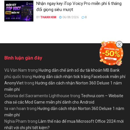
Nhận ngay key iTop Voicy Pro miễn phí 6 tháng
đổi giọng siêu mượt
BY
THANH KIM
06/08/2026
0
Bình luận gần đây
Vũ Văn Nam
trong
Hướng dẫn chế ảnh số dư tài khoản MB Bank
phú quốc
trong
Hướng dẫn cách nhận tick trắng Facebook miễn phí
AnonyViet
trong
Hướng dẫn cách nhận Norton 360 Deluxe 1 năm
miễn phí
Colonia del Sacramento Lighthouse
trong
Techvui.com – Website
chia sẻ các Mod Game miễn phí dành cho Android
ta van hoan
trong
Hướng dẫn cách nhận Norton 360 Deluxe 1 năm
miễn phí
Nghia Pham
trong
Làm thế nào để mua Microsoft Office 2024 mới
nhất với chi phí tiết kiệm?