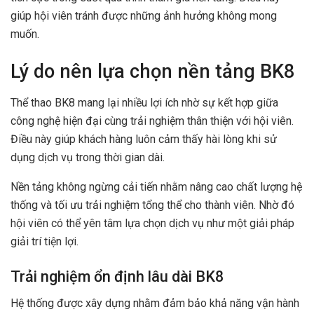
giúp hội viên tránh được những ảnh hưởng không mong
muốn.
Lý do nên lựa chọn nền tảng BK8
Thể thao BK8 mang lại nhiều lợi ích nhờ sự kết hợp giữa
công nghệ hiện đại cùng trải nghiệm thân thiện với hội viên.
Điều này giúp khách hàng luôn cảm thấy hài lòng khi sử
dụng dịch vụ trong thời gian dài.
Nền tảng không ngừng cải tiến nhằm nâng cao chất lượng hệ
thống và tối ưu trải nghiệm tổng thể cho thành viên. Nhờ đó
hội viên có thể yên tâm lựa chọn dịch vụ như một giải pháp
giải trí tiện lợi.
Trải nghiệm ổn định lâu dài BK8
Hệ thống được xây dựng nhằm đảm bảo khả năng vận hành