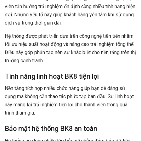
viên tận hưởng trải nghiệm ổn định cùng nhiều tính năng hiện
đại. Những yếu tố này giúp khách hàng yên tâm khi sử dụng
dịch vụ trong thời gian dài.
Hệ thống được phát triển dựa trên công nghệ tiên tiến nhằm
tối ưu hiệu suất hoạt động và nâng cao trải nghiệm tổng thể.
Điều này góp phần tạo nên sự khác biệt cho nền tảng trên thị
trường cạnh tranh.
Tính năng linh hoạt BK8 tiện lợi
Nền tảng tích hợp nhiều chức năng giúp bạn dễ dàng sử
dụng mà không cần thao tác phức tạp ban đầu. Sự linh hoạt
này mang lại trải nghiệm tiện lợi cho thành viên trong quá
trình tham gia.
Bảo mật hệ thống BK8 an toàn
Hệ thống áp dụng nhiều lớp bảo vệ nhằm đảm bảo dữ liệu