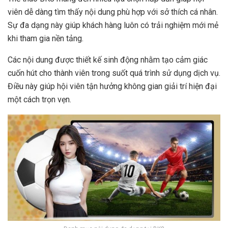
viên dễ dàng tìm thấy nội dung phù hợp với sở thích cá nhân.
Sự đa dạng này giúp khách hàng luôn có trải nghiệm mới mẻ
khi tham gia nền tảng.
Các nội dung được thiết kế sinh động nhằm tạo cảm giác
cuốn hút cho thành viên trong suốt quá trình sử dụng dịch vụ.
Điều này giúp hội viên tận hưởng không gian giải trí hiện đại
một cách trọn vẹn.