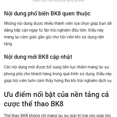
Danh mục nội dung đa dạng tại BK8
Nội dung phổ biến BK8 quen thuộc
Những nội dung được nhiều thành viên lựa chọn giúp bạn dễ
dàng tiếp cận ngay từ lần trải nghiệm đầu tiên. Điều này
mang lại cảm giác gần gũi cho hội viên khi sử dụng nền
tảng.
Nội dung mới BK8 cập nhật
Các nội dung mới được bổ sung liên tục nhằm mang lại sự
phong phú cho khách hàng trong quá trình sử dụng. Điều này
giúp hội viên luôn cảm thấy hứng thú khi trải nghiệm dịch vụ.
Ưu điểm nổi bật của nền tảng cá
cược thể thao BK8
Thể thao BK8 không chỉ mang lại sự giải trí mà còn giúp hội