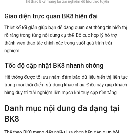
Thể thao BK8 mang lại trải nghiệm dữ liệu trực tuyến
Giao diện trực quan BK8 hiện đại
Thiết kế tối giản giúp bạn dễ dàng quan sát thông tin hiển thị
rõ ràng trong từng nội dung cụ thể. Bố cục hợp lý hỗ trợ
thành viên thao tác chính xác trong suốt quá trình trải
nghiệm.
Tốc độ cập nhật BK8 nhanh chóng
Hệ thống được tối ưu nhằm đảm bảo dữ liệu hiển thị liên tục
trong mọi thời điểm sử dụng khác nhau. Điều này giúp khách
hàng duy trì trải nghiệm liền mạch khi truy cập nền tảng.
Danh mục nội dung đa dạng tại
BK8
Thể thao BK8 mang đến nhiều lựa chọn hấp dẫn giúp hội