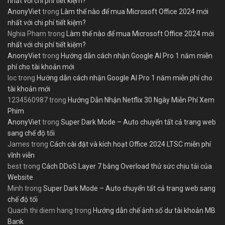
nhất với chi phí tiết kiệm?
AnonyViet
trong
Làm thế nào để mua Microsoft Office 2024 mới
nhất với chi phí tiết kiệm?
Nghia Pham
trong
Làm thế nào để mua Microsoft Office 2024 mới
nhất với chi phí tiết kiệm?
AnonyViet
trong
Hướng dẫn cách nhận Google AI Pro 1 năm miễn
phí cho tài khoản mới
loc
trong
Hướng dẫn cách nhận Google AI Pro 1 năm miễn phí cho
tài khoản mới
1234560987
trong
Hướng Dẫn Nhận Netflix 30 Ngày Miễn Phí Xem
Phim
AnonyViet
trong
Super Dark Mode – Auto chuyển tất cả trang web
sang chế độ tối
James
trong
Cách cài đặt và kích hoạt Office 2024 LTSC miễn phí
vĩnh viễn
best
trong
Cách DDoS Layer 7 bằng Overload thử sức chịu tải của
Website
Minh
trong
Super Dark Mode – Auto chuyển tất cả trang web sang
chế độ tối
Quach thi diem hang
trong
Hướng dẫn chế ảnh số dư tài khoản MB
Bank