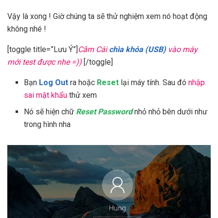
Vậy là xong ! Giờ chúng ta sẽ thử nghiệm xem nó hoạt động
không nhé !
[toggle title=”Lưu Ý”]
Cắm Cái
chìa khóa (USB)
vào máy
mới test được nhe =))
[/toggle]
Bạn
Log Out
ra hoặc
Reset
lại máy tính. Sau đó
nhập
sai mật khẩu
thử xem
Nó sẽ hiện chữ
Reset Password
nhỏ nhỏ bên dưới như
trong hình nha