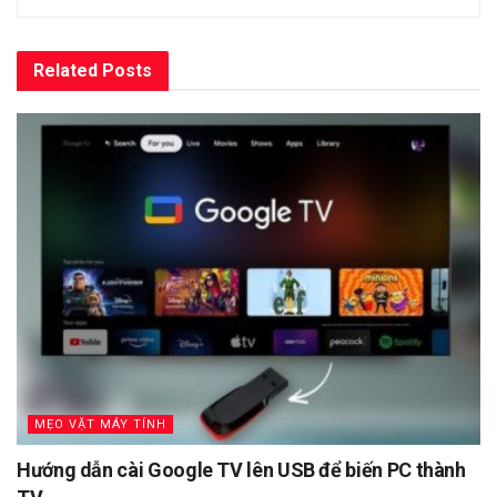
Related
Posts
MẸO VẶT MÁY TÍNH
Hướng dẫn cài Google TV lên USB để biến PC thành