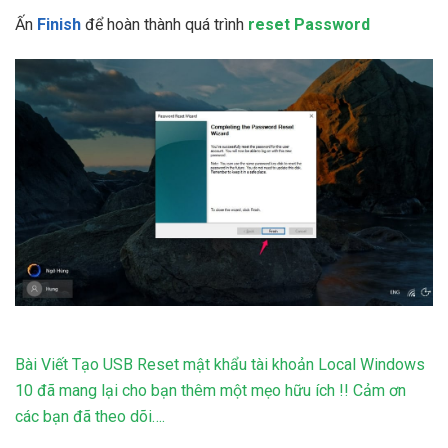
Ấn
Finish
để hoàn thành quá trình
reset Password
Bài Viết Tạo USB Reset mật khẩu tài khoản Local Windows
10 đã mang lại cho bạn thêm một mẹo hữu ích !! Cảm ơn
các bạn đã theo dõi….