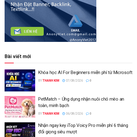
Bài viết mới
Khóa học AI For Beginners miễn phí từ Microsoft
BY
THANH KIM
07/08/2026
0
PetMatch – Ứng dụng nhận nuôi chó mèo an
toàn, minh bạch
BY
THANH KIM
06/08/2026
0
Nhận ngay key iTop Voicy Pro miễn phí 6 tháng
đổi giọng siêu mượt