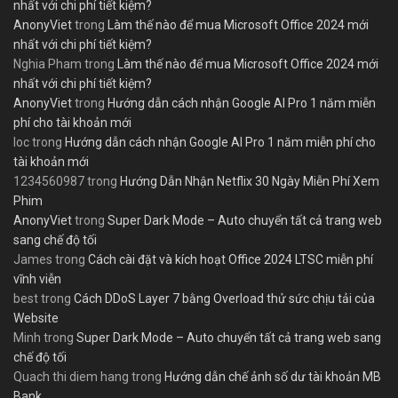
nhất với chi phí tiết kiệm?
AnonyViet
trong
Làm thế nào để mua Microsoft Office 2024 mới
nhất với chi phí tiết kiệm?
Nghia Pham
trong
Làm thế nào để mua Microsoft Office 2024 mới
nhất với chi phí tiết kiệm?
AnonyViet
trong
Hướng dẫn cách nhận Google AI Pro 1 năm miễn
phí cho tài khoản mới
loc
trong
Hướng dẫn cách nhận Google AI Pro 1 năm miễn phí cho
tài khoản mới
1234560987
trong
Hướng Dẫn Nhận Netflix 30 Ngày Miễn Phí Xem
Phim
AnonyViet
trong
Super Dark Mode – Auto chuyển tất cả trang web
sang chế độ tối
James
trong
Cách cài đặt và kích hoạt Office 2024 LTSC miễn phí
vĩnh viễn
best
trong
Cách DDoS Layer 7 bằng Overload thử sức chịu tải của
Website
Minh
trong
Super Dark Mode – Auto chuyển tất cả trang web sang
chế độ tối
Quach thi diem hang
trong
Hướng dẫn chế ảnh số dư tài khoản MB
Bank