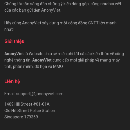
Chúng tôi sẵn sàng đón những ý kiến đóng góp, cũng như bài viết
của các bạn gửi đến AnonyViet.
Hãy cùng AnonyViet xây dựng một cộng đồng CNTT lớn mạnh
nhất!
Giới thiệu
AnonyViet
là Website chia sẻ miễn phí tất cả các kiến thức về công
nghệ thông tin.
AnonyViet
cung cấp mọi giải pháp về mạng máy
tính, phần mềm, đồ họa và MMO.
Liên hệ
Email: support[@]anonyviet.com
1409 Hill Street #01-01A
Old Hill Street Police Station
Singapore 179369