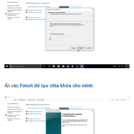
Ấn vào
Finish để tạo chìa khóa cho mình.