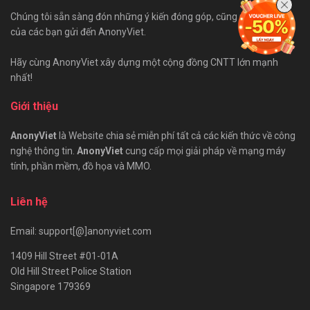
Chúng tôi sẵn sàng đón những ý kiến đóng góp, cũng như bài viết
của các bạn gửi đến AnonyViet.
Hãy cùng AnonyViet xây dựng một cộng đồng CNTT lớn mạnh
nhất!
Giới thiệu
AnonyViet
là Website chia sẻ miễn phí tất cả các kiến thức về công
nghệ thông tin.
AnonyViet
cung cấp mọi giải pháp về mạng máy
tính, phần mềm, đồ họa và MMO.
Liên hệ
Email: support[@]anonyviet.com
1409 Hill Street #01-01A
Old Hill Street Police Station
Singapore 179369