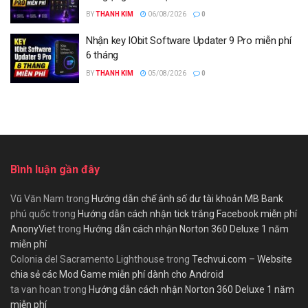
BY
THANH KIM
06/08/2026
0
Nhận key IObit Software Updater 9 Pro miễn phí
6 tháng
BY
THANH KIM
05/08/2026
0
Bình luận gần đây
Vũ Văn Nam
trong
Hướng dẫn chế ảnh số dư tài khoản MB Bank
phú quốc
trong
Hướng dẫn cách nhận tick trắng Facebook miễn phí
AnonyViet
trong
Hướng dẫn cách nhận Norton 360 Deluxe 1 năm
miễn phí
Colonia del Sacramento Lighthouse
trong
Techvui.com – Website
chia sẻ các Mod Game miễn phí dành cho Android
ta van hoan
trong
Hướng dẫn cách nhận Norton 360 Deluxe 1 năm
miễn phí