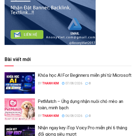
Bài viết mới
Khóa học AI For Beginners miễn phí từ Microsoft
BY
THANH KIM
07/08/2026
0
PetMatch – Ứng dụng nhận nuôi chó mèo an
toàn, minh bạch
BY
THANH KIM
06/08/2026
0
Nhận ngay key iTop Voicy Pro miễn phí 6 tháng
đổi giọng siêu mượt