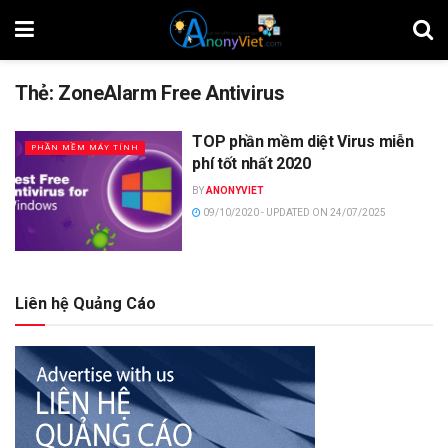
Thẻ:
ZoneAlarm Free Antivirus
TOP phần mềm diệt Virus miễn
PHẦN MỀM MÁY TÍNH
phí tốt nhất 2020
BY
ANONYVIET
09/10/2020 - UPDATED ON 24/07/2025
Liên hệ Quảng Cáo