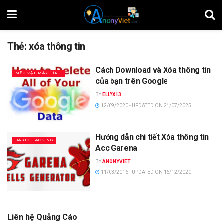
Thẻ:
xóa thông tin
Cách Download và Xóa thông tin
MẸO VẶT MÁY TÍNH
của bạn trên Google
BY
ELLYX13
12/09/2020 - UPDATED ON 24/07/2025
Hướng dẫn chi tiết Xóa thông tin
BASIC HACKING
Acc Garena
BY
ANONYVIET
11/03/2016 - UPDATED ON 16/12/2020
Liên hệ Quảng Cáo