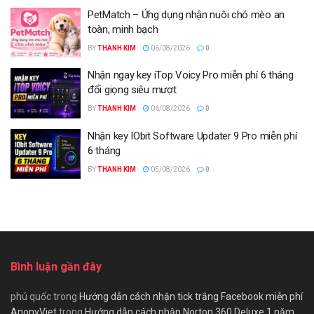
PetMatch – Ứng dụng nhận nuôi chó mèo an
toàn, minh bạch
BY
THANH KIM
06/08/2026
0
Nhận ngay key iTop Voicy Pro miễn phí 6 tháng
đổi giọng siêu mượt
BY
THANH KIM
06/08/2026
0
Nhận key IObit Software Updater 9 Pro miễn phí
6 tháng
BY
THANH KIM
05/08/2026
0
Bình luận gần đây
phú quốc
trong
Hướng dẫn cách nhận tick trắng Facebook miễn phí
AnonyViet
trong
Hướng dẫn cách nhận Norton 360 Deluxe 1 năm