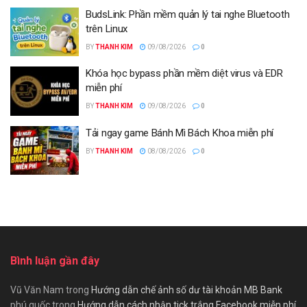
BudsLink: Phần mềm quản lý tai nghe Bluetooth
trên Linux
BY
THANH KIM
09/08/2026
0
Khóa học bypass phần mềm diệt virus và EDR
miễn phí
BY
THANH KIM
09/08/2026
0
Tải ngay game Bánh Mì Bách Khoa miễn phí
BY
THANH KIM
08/08/2026
0
Bình luận gần đây
Vũ Văn Nam
trong
Hướng dẫn chế ảnh số dư tài khoản MB Bank
phú quốc
trong
Hướng dẫn cách nhận tick trắng Facebook miễn phí