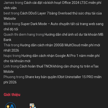
James
trong
Cách cài đặt và kích hoạt Office 2024 LTSC miễn phí
vĩnh viễn
best
trong
Cách DDoS Layer 7 bằng Overload thử sức chịu tải của
Website
Minh
trong
Super Dark Mode – Auto chuyển tất cả trang web sang
chế độ tối
Quach thi diem hang
trong
Hướng dẫn chế ảnh số dư tài khoản MB
Bank
Thái
trong
Hướng dẫn cách nhận 200GB MultCloud miễn phí mới
nhất 2026
hiupc
trong
Hướng dẫn cách nhận Google AI Pro 1 năm miễn phí
cho tài khoản mới
Linh
trong
Cách hoàn thuế TNCN không cần chứng từ trên eTax
Mobile
Phuong
trong
Share key bản quyền IObit Uninstaller 15 PRO miễn
phí 2026
Giới thiệu