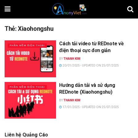
Thẻ:
Xiaohongshu
Cách tải video từ REDnote về
PHẦN MỀM ĐIỆN THOẠI
điện thoại cực đơn giản
BY
THANH KIM
20/01/2025 - UPDATED ON 25/07/2025
Hướng dẫn tải và sử dụng
PHẦN MỀM ĐIỆN THOẠI
REDnote (Xiaohongshu)
BY
THANH KIM
17/01/2025 - UPDATED ON 25/07/2025
Liên hệ Quảng Cáo