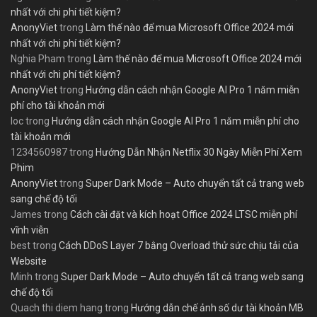
nhất với chi phí tiết kiệm?
AnonyViet
trong
Làm thế nào để mua Microsoft Office 2024 mới
nhất với chi phí tiết kiệm?
Nghia Pham
trong
Làm thế nào để mua Microsoft Office 2024 mới
nhất với chi phí tiết kiệm?
AnonyViet
trong
Hướng dẫn cách nhận Google AI Pro 1 năm miễn
phí cho tài khoản mới
loc
trong
Hướng dẫn cách nhận Google AI Pro 1 năm miễn phí cho
tài khoản mới
1234560987
trong
Hướng Dẫn Nhận Netflix 30 Ngày Miễn Phí Xem
Phim
AnonyViet
trong
Super Dark Mode – Auto chuyển tất cả trang web
sang chế độ tối
James
trong
Cách cài đặt và kích hoạt Office 2024 LTSC miễn phí
vĩnh viễn
best
trong
Cách DDoS Layer 7 bằng Overload thử sức chịu tải của
Website
Minh
trong
Super Dark Mode – Auto chuyển tất cả trang web sang
chế độ tối
Quach thi diem hang
trong
Hướng dẫn chế ảnh số dư tài khoản MB