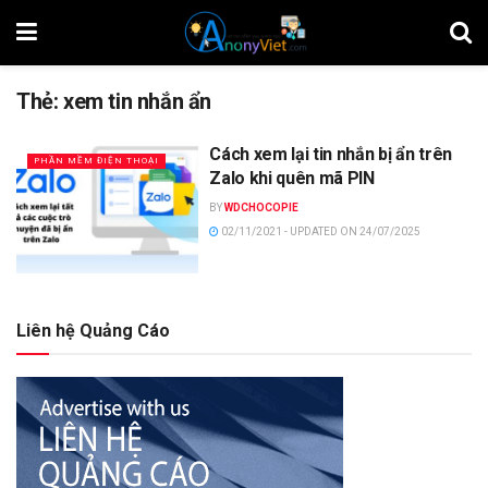
Thẻ:
xem tin nhắn ẩn
Cách xem lại tin nhắn bị ẩn trên
PHẦN MỀM ĐIỆN THOẠI
Zalo khi quên mã PIN
BY
WDCHOCOPIE
02/11/2021 - UPDATED ON 24/07/2025
Liên hệ Quảng Cáo