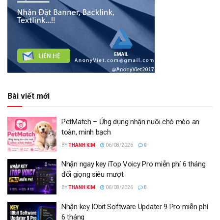
Bài viết mới
PetMatch – Ứng dụng nhận nuôi chó mèo an
toàn, minh bạch
BY
THANH KIM
06/08/2026
0
Nhận ngay key iTop Voicy Pro miễn phí 6 tháng
đổi giọng siêu mượt
BY
THANH KIM
06/08/2026
0
Nhận key IObit Software Updater 9 Pro miễn phí
6 tháng