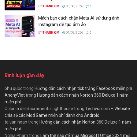
BY
THANH KIM
05/08/2026
0
Mách bạn cách chặn Meta AI sử dụng ảnh
Instagram để tạo ảnh ảo
BY
THANH KIM
04/08/2026
0
Bình luận gần đây
phú quốc
trong
Hướng dẫn cách nhận tick trắng Facebook miễn phí
AnonyViet
trong
Hướng dẫn cách nhận Norton 360 Deluxe 1 năm
miễn phí
Colonia del Sacramento Lighthouse
trong
Techvui.com – Website
chia sẻ các Mod Game miễn phí dành cho Android
ta van hoan
trong
Hướng dẫn cách nhận Norton 360 Deluxe 1 năm
miễn phí
Nghia Pham
trong
Làm thế nào để mua Microsoft Office 2024 mới