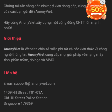
Chúng tôi sẵn sàng đón những ý kiến đóng góp, cũng như bài viết
của các bạn gửi đến AnonyViet.
Hãy cùng AnonyViet xây dựng một cộng đồng CNTT lớn mạnh
nhất!
Giới thiệu
AnonyViet
là Website chia sẻ miễn phí tất cả các kiến thức về công
nghệ thông tin.
AnonyViet
cung cấp mọi giải pháp về mạng máy
tính, phần mềm, đồ họa và MMO.
Liên hệ
Email: support[@]anonyviet.com
1409 Hill Street #01-01A
Old Hill Street Police Station
Singapore 179369