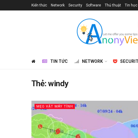
Kiến thức
Network
Security
Software
Thủ thuật
Tin học
TIN TỨC
NETWORK
SECURI
Thẻ:
windy
MẸO VẶT MÁY TÍNH