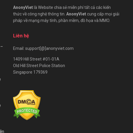
AnonyViet
là Website chia sẻ miễn phí tất cả các kiến
thức về công nghệ thông tin.
AnonyViet
cung cấp mọi giải
pháp về mạng máy tính, phần mềm, đồ họa và MMO.
Liên hệ
 –
Email: support[@]anonyviet.com
1409 Hill Street #01-01A
Old Hill Street Police Station
Singapore 179369
e
e
iễn