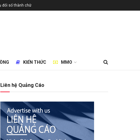
 đổi số thành chữ
HÒNG
KIẾN THỨC
MMO
Liên hệ Quảng Cáo