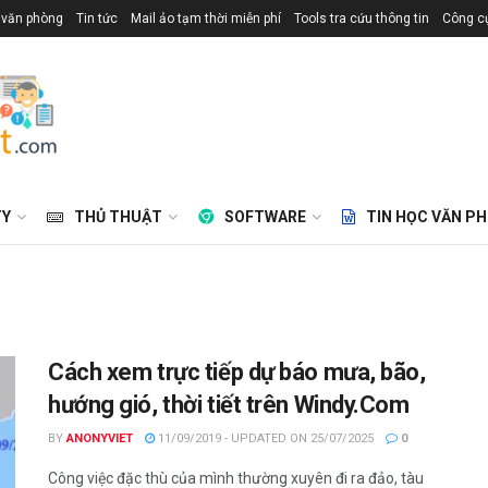
 văn phòng
Tin tức
Mail ảo tạm thời miễn phí
Tools tra cứu thông tin
Công cụ
TY
THỦ THUẬT
SOFTWARE
TIN HỌC VĂN P
Cách xem trực tiếp dự báo mưa, bão,
hướng gió, thời tiết trên Windy.Com
BY
ANONYVIET
11/09/2019 - UPDATED ON 25/07/2025
0
Công việc đặc thù của mình thường xuyên đi ra đảo, tàu