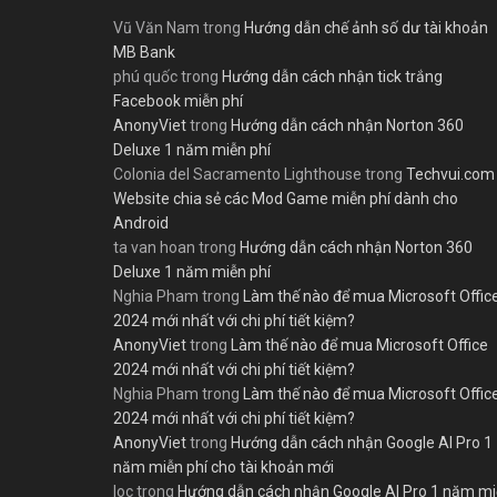
Vũ Văn Nam
trong
Hướng dẫn chế ảnh số dư tài khoản
MB Bank
phú quốc
trong
Hướng dẫn cách nhận tick trắng
Facebook miễn phí
AnonyViet
trong
Hướng dẫn cách nhận Norton 360
Deluxe 1 năm miễn phí
Colonia del Sacramento Lighthouse
trong
Techvui.com
Website chia sẻ các Mod Game miễn phí dành cho
Android
ta van hoan
trong
Hướng dẫn cách nhận Norton 360
Deluxe 1 năm miễn phí
Nghia Pham
trong
Làm thế nào để mua Microsoft Offic
2024 mới nhất với chi phí tiết kiệm?
AnonyViet
trong
Làm thế nào để mua Microsoft Office
2024 mới nhất với chi phí tiết kiệm?
Nghia Pham
trong
Làm thế nào để mua Microsoft Offic
2024 mới nhất với chi phí tiết kiệm?
AnonyViet
trong
Hướng dẫn cách nhận Google AI Pro 1
năm miễn phí cho tài khoản mới
loc
trong
Hướng dẫn cách nhận Google AI Pro 1 năm m