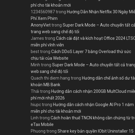
phí cho tài khoản mới
1234560987
trong
Hướng Dẫn Nhận Netflix 30 Ngày Mi
Phí Xem Phim
AnonyViet
trong
Super Dark Mode – Auto chuyển tất c
trang web sang chế độ tối
James
trong
Cách cài đặt và kích hoạt Office 2024 LTS
miễn phí vĩnh viễn
best
trong
Cách DDoS Layer 7 bằng Overload thử sức
chịu tải của Website
Minh
trong
Super Dark Mode – Auto chuyển tất cả tran
web sang chế độ tối
Quach thi diem hang
trong
Hướng dẫn chế ảnh số dư tà
khoản MB Bank
Thái
trong
Hướng dẫn cách nhận 200GB MultCloud miễ
phí mới nhất 2026
hiupc
trong
Hướng dẫn cách nhận Google AI Pro 1 năm
miễn phí cho tài khoản mới
Linh
trong
Cách hoàn thuế TNCN không cần chứng từ t
eTax Mobile
Phuong
trong
Share key bản quyền IObit Uninstaller 15