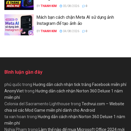
BY
THANH KIM
05/08/2026
0
Mách bạn cách chặn Meta AI sử dụng ảnh
Instagram để tạo ảnh ảo
BY
THANH KIM
04/08/2026
0
Bình luận gần đây
phú quốc
trong
Hướng dẫn cách nhận tick trắng Facebook miễn phí
AnonyViet
trong
Hướng dẫn cách nhận Norton 360 Deluxe 1 năm
miễn phí
Colonia del Sacramento Lighthouse
trong
Techvui.com – Website
chia sẻ các Mod Game miễn phí dành cho Android
ta van hoan
trong
Hướng dẫn cách nhận Norton 360 Deluxe 1 năm
miễn phí
Nghia Pham
trong
Làm thế nào để mua Microsoft Office 2024 mới