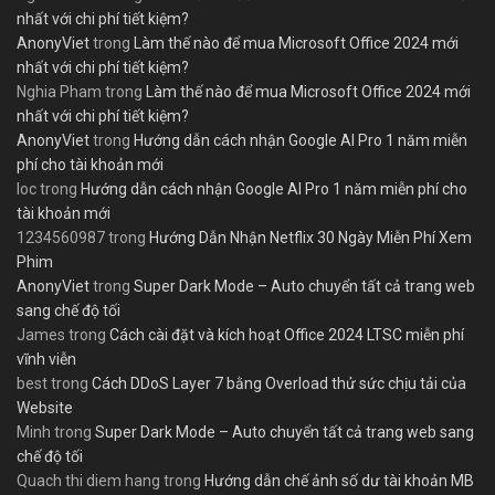
nhất với chi phí tiết kiệm?
AnonyViet
trong
Làm thế nào để mua Microsoft Office 2024 mới
nhất với chi phí tiết kiệm?
Nghia Pham
trong
Làm thế nào để mua Microsoft Office 2024 mới
nhất với chi phí tiết kiệm?
AnonyViet
trong
Hướng dẫn cách nhận Google AI Pro 1 năm miễn
phí cho tài khoản mới
loc
trong
Hướng dẫn cách nhận Google AI Pro 1 năm miễn phí cho
tài khoản mới
1234560987
trong
Hướng Dẫn Nhận Netflix 30 Ngày Miễn Phí Xem
Phim
AnonyViet
trong
Super Dark Mode – Auto chuyển tất cả trang web
sang chế độ tối
James
trong
Cách cài đặt và kích hoạt Office 2024 LTSC miễn phí
vĩnh viễn
best
trong
Cách DDoS Layer 7 bằng Overload thử sức chịu tải của
Website
Minh
trong
Super Dark Mode – Auto chuyển tất cả trang web sang
chế độ tối
Quach thi diem hang
trong
Hướng dẫn chế ảnh số dư tài khoản MB