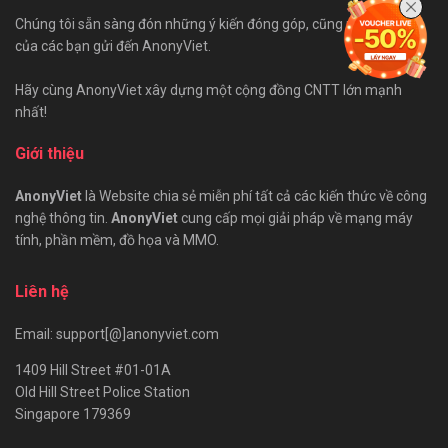
Chúng tôi sẵn sàng đón những ý kiến đóng góp, cũng như bài viết
của các bạn gửi đến AnonyViet.
Hãy cùng AnonyViet xây dựng một cộng đồng CNTT lớn mạnh
nhất!
Giới thiệu
AnonyViet
là Website chia sẻ miễn phí tất cả các kiến thức về công
nghệ thông tin.
AnonyViet
cung cấp mọi giải pháp về mạng máy
tính, phần mềm, đồ họa và MMO.
Liên hệ
Email: support[@]anonyviet.com
1409 Hill Street #01-01A
Old Hill Street Police Station
Singapore 179369