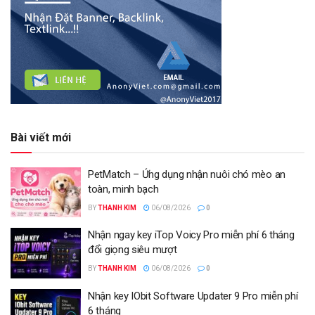
Bài viết mới
PetMatch – Ứng dụng nhận nuôi chó mèo an
toàn, minh bạch
BY
THANH KIM
06/08/2026
0
Nhận ngay key iTop Voicy Pro miễn phí 6 tháng
đổi giọng siêu mượt
BY
THANH KIM
06/08/2026
0
Nhận key IObit Software Updater 9 Pro miễn phí
6 tháng