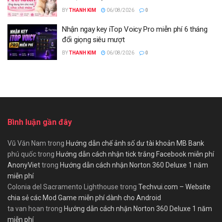
BY
THANH KIM
06/08/2026
0
Nhận ngay key iTop Voicy Pro miễn phí 6 tháng
đổi giọng siêu mượt
BY
THANH KIM
06/08/2026
0
Bình luận gần đây
Vũ Văn Nam
trong
Hướng dẫn chế ảnh số dư tài khoản MB Bank
phú quốc
trong
Hướng dẫn cách nhận tick trắng Facebook miễn phí
AnonyViet
trong
Hướng dẫn cách nhận Norton 360 Deluxe 1 năm
miễn phí
Colonia del Sacramento Lighthouse
trong
Techvui.com – Website
chia sẻ các Mod Game miễn phí dành cho Android
ta van hoan
trong
Hướng dẫn cách nhận Norton 360 Deluxe 1 năm
miễn phí