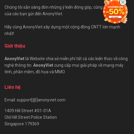
Chúng tôi sẵn sàng đón những ý kiến đóng góp, cũng như bài viết
của các bạn gửi đến AnonyViet.
Hãy cùng AnonyViet xây dựng một cộng đồng CNTT lớn mạnh
nhất!
Giới thiệu
AnonyViet
là Website chia sẻ miễn phí tất cả các kiến thức về công
nghệ thông tin.
AnonyViet
cung cấp mọi giải pháp về mạng máy
tính, phần mềm, đồ họa và MMO.
Liên hệ
Email: support[@]anonyviet.com
1409 Hill Street #01-01A
Old Hill Street Police Station
Singapore 179369