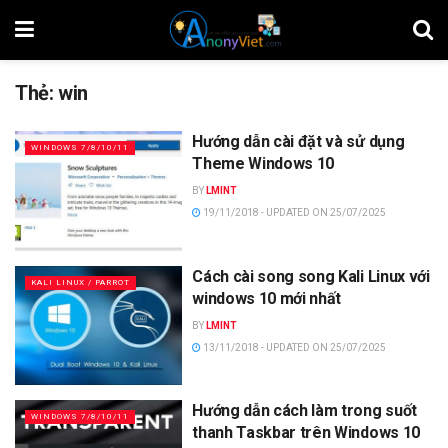
Thẻ:
win
Hướng dẫn cài đặt và sử dụng
WINDOWS 7/8/10/11
Theme Windows 10
BY
LMINT
19/11/2018 - UPDATED ON 25/07/2025
Cách cài song song Kali Linux với
KALI LINUX / PARROT
windows 10 mới nhất
BY
LMINT
13/11/2018 - UPDATED ON 25/07/2025
Hướng dẫn cách làm trong suốt
WINDOWS 7/8/10/11
thanh Taskbar trên Windows 10