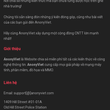
Nơi chia sẻ những kiến thức mà bạn chưa từng được học trên ghế
nhà trường!
Chúng tôi sẵn sàng đón những ý kiến đóng góp, cũng như bài viết
của các bạn gửi đến AnonyViet.
Hãy cùng AnonyViet xây dựng một cộng đồng CNTT lớn mạnh
nhất!
Giới thiệu
AnonyViet
là Website chia sẻ miễn phí tất cả các kiến thức về công
nghệ thông tin.
AnonyViet
cung cấp mọi giải pháp về mạng máy
tính, phần mềm, đồ họa và MMO.
Liên hệ
Email: support[@]anonyviet.com
1409 Hill Street #01-01A
Old Hill Street Police Station