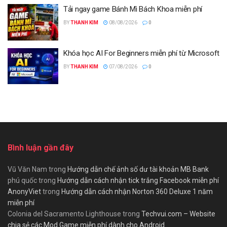
Tải ngay game Bánh Mì Bách Khoa miễn phí
BY
THANH KIM
08/08/2026
0
Khóa học AI For Beginners miễn phí từ Microsoft
BY
THANH KIM
07/08/2026
0
Bình luận gần đây
Vũ Văn Nam
trong
Hướng dẫn chế ảnh số dư tài khoản MB Bank
phú quốc
trong
Hướng dẫn cách nhận tick trắng Facebook miễn phí
AnonyViet
trong
Hướng dẫn cách nhận Norton 360 Deluxe 1 năm
miễn phí
Colonia del Sacramento Lighthouse
trong
Techvui.com – Website
chia sẻ các Mod Game miễn phí dành cho Android