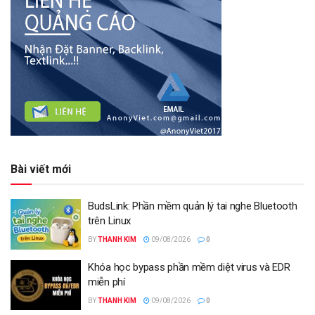
Bài viết mới
BudsLink: Phần mềm quản lý tai nghe Bluetooth
trên Linux
BY
THANH KIM
09/08/2026
0
Khóa học bypass phần mềm diệt virus và EDR
miễn phí
BY
THANH KIM
09/08/2026
0