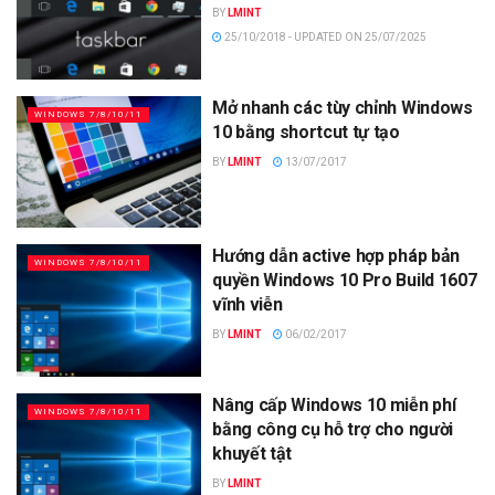
BY
LMINT
25/10/2018 - UPDATED ON 25/07/2025
Mở nhanh các tùy chỉnh Windows
WINDOWS 7/8/10/11
10 bằng shortcut tự tạo
BY
LMINT
13/07/2017
Hướng dẫn active hợp pháp bản
WINDOWS 7/8/10/11
quyền Windows 10 Pro Build 1607
vĩnh viễn
BY
LMINT
06/02/2017
Nâng cấp Windows 10 miễn phí
WINDOWS 7/8/10/11
bằng công cụ hỗ trợ cho người
khuyết tật
BY
LMINT