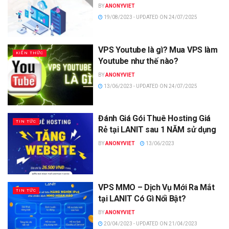
BY
ANONYVIET
19/08/2023 - UPDATED ON 24/07/2025
VPS Youtube là gì? Mua VPS làm
KIẾN THỨC
Youtube như thế nào?
BY
ANONYVIET
13/06/2023 - UPDATED ON 24/07/2025
Đánh Giá Gói Thuê Hosting Giá
TIN TỨC
Rẻ tại LANIT sau 1 NĂM sử dụng
BY
ANONYVIET
13/06/2023
VPS MMO – Dịch Vụ Mới Ra Mắt
TIN TỨC
tại LANIT Có Gì Nổi Bật?
BY
ANONYVIET
20/04/2023 - UPDATED ON 21/04/2023