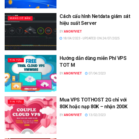
Cách cấu hình Netdata giám sát
MẠNG CƠ BẢN
hiệu suất Server
BY
ANONYVIET
18/04/2023 - UPDATED ON 24/07/2025
Hướng dẫn dùng miễn Phí VPS
TIN TỨC
TOT M
BY
ANONYVIET
07/04/2023
Mua VPS TOTHOST 2G chỉ với
TIN TỨC
80K hoặc nạp 80K – nhận 200K
BY
ANONYVIET
13/02/2023