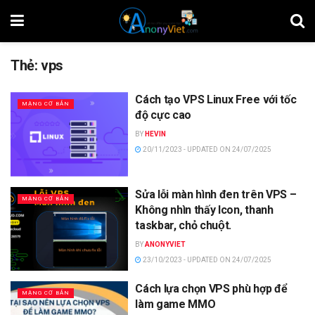
Thẻ:
vps
Cách tạo VPS Linux Free với tốc
MẠNG CƠ BẢN
độ cực cao
BY
HEVIN
20/11/2023 - UPDATED ON 24/07/2025
Sửa lỗi màn hình đen trên VPS –
MẠNG CƠ BẢN
Không nhìn thấy Icon, thanh
taskbar, chỏ chuột.
BY
ANONYVIET
23/10/2023 - UPDATED ON 24/07/2025
Cách lựa chọn VPS phù hợp để
MẠNG CƠ BẢN
làm game MMO