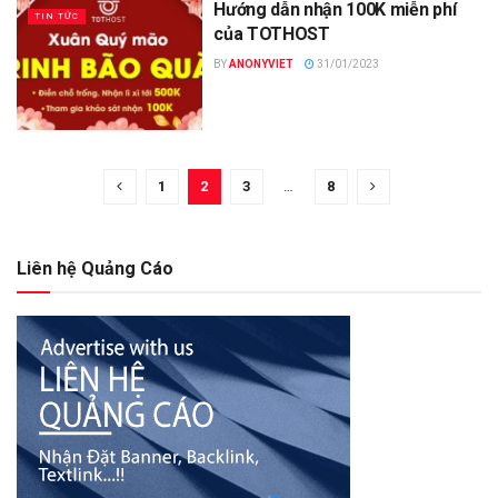
Hướng dẫn nhận 100K miễn phí
TIN TỨC
của TOTHOST
BY
ANONYVIET
31/01/2023
1
2
3
…
8
Liên hệ Quảng Cáo