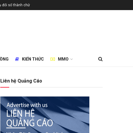
 đổi số thành chữ
HÒNG
KIẾN THỨC
MMO
Liên hệ Quảng Cáo