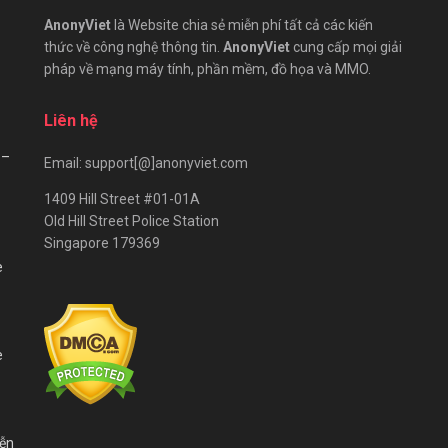
AnonyViet
là Website chia sẻ miễn phí tất cả các kiến
thức về công nghệ thông tin.
AnonyViet
cung cấp mọi giải
pháp về mạng máy tính, phần mềm, đồ họa và MMO.
Liên hệ
 –
Email: support[@]anonyviet.com
1409 Hill Street #01-01A
Old Hill Street Police Station
Singapore 179369
e
e
iễn