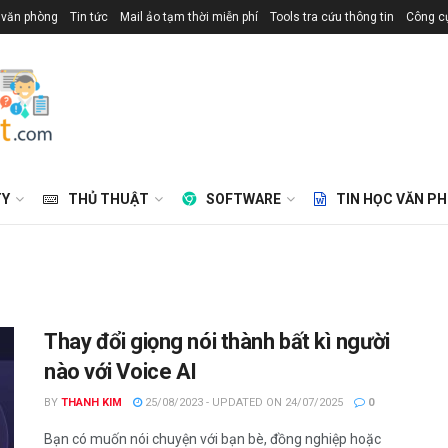
 văn phòng
Tin tức
Mail ảo tạm thời miễn phí
Tools tra cứu thông tin
Công cụ
TY
THỦ THUẬT
SOFTWARE
TIN HỌC VĂN P
Thay đổi giọng nói thành bất kì người
nào với Voice AI
BY
THANH KIM
25/08/2023 - UPDATED ON 24/07/2025
0
Bạn có muốn nói chuyện với bạn bè, đồng nghiệp hoặc