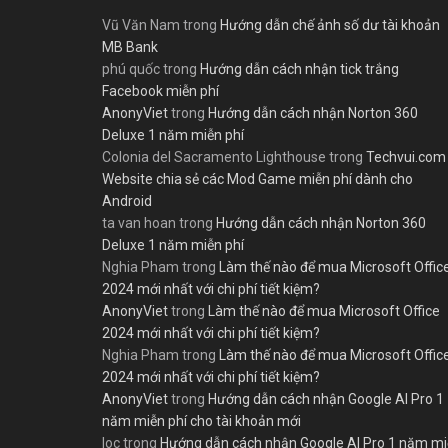
Vũ Văn Nam
trong
Hướng dẫn chế ảnh số dư tài khoản
MB Bank
phú quốc
trong
Hướng dẫn cách nhận tick trắng
Facebook miễn phí
AnonyViet
trong
Hướng dẫn cách nhận Norton 360
Deluxe 1 năm miễn phí
Colonia del Sacramento Lighthouse
trong
Techvui.com
Website chia sẻ các Mod Game miễn phí dành cho
Android
ta van hoan
trong
Hướng dẫn cách nhận Norton 360
Deluxe 1 năm miễn phí
Nghia Pham
trong
Làm thế nào để mua Microsoft Offic
2024 mới nhất với chi phí tiết kiệm?
AnonyViet
trong
Làm thế nào để mua Microsoft Office
2024 mới nhất với chi phí tiết kiệm?
Nghia Pham
trong
Làm thế nào để mua Microsoft Offic
2024 mới nhất với chi phí tiết kiệm?
AnonyViet
trong
Hướng dẫn cách nhận Google AI Pro 1
năm miễn phí cho tài khoản mới
loc
trong
Hướng dẫn cách nhận Google AI Pro 1 năm m