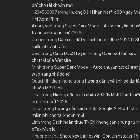
phí cho tài khoản mới
1234560987
trong
Hướng Dẫn Nhận Netflix 30 Ngày Mi
Phí Xem Phim
AnonyViet
trong
Super Dark Mode – Auto chuyển tất c
trang web sang chế độ tối
James
trong
Cách cài đặt và kích hoạt Office 2024 LTS
miễn phí vĩnh viễn
best
trong
Cách DDoS Layer 7 bằng Overload thử sức
chịu tải của Website
Minh
trong
Super Dark Mode – Auto chuyển tất cả tran
web sang chế độ tối
Quach thi diem hang
trong
Hướng dẫn chế ảnh số dư tà
khoản MB Bank
Thái
trong
Hướng dẫn cách nhận 200GB MultCloud miễ
phí mới nhất 2026
hiupc
trong
Hướng dẫn cách nhận Google AI Pro 1 năm
miễn phí cho tài khoản mới
Linh
trong
Cách hoàn thuế TNCN không cần chứng từ t
eTax Mobile
Phuong
trong
Share key bản quyền IObit Uninstaller 15