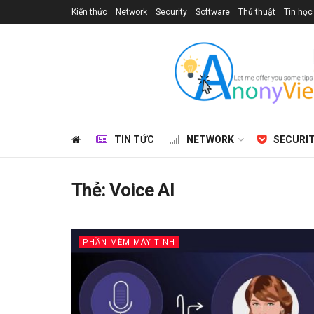
Kiến thức
Network
Security
Software
Thủ thuật
Tin học
TIN TỨC
NETWORK
SECURI
Thẻ:
Voice AI
PHẦN MỀM MÁY TÍNH