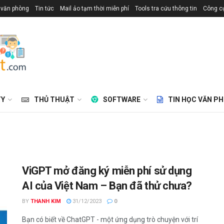
 văn phòng
Tin tức
Mail ảo tạm thời miễn phí
Tools tra cứu thông tin
Công cụ
TY
THỦ THUẬT
SOFTWARE
TIN HỌC VĂN P
ViGPT mở đăng ký miễn phí sử dụng
AI của Việt Nam – Bạn đã thử chưa?
BY
THANH KIM
31/12/2023
0
Bạn có biết về ChatGPT - một ứng dụng trò chuyện với trí