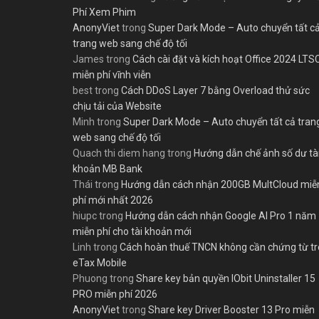
Phí Xem Phim
AnonyViet
trong
Super Dark Mode – Auto chuyển tất c
trang web sang chế độ tối
James
trong
Cách cài đặt và kích hoạt Office 2024 LTS
miễn phí vĩnh viễn
best
trong
Cách DDoS Layer 7 bằng Overload thử sức
chịu tải của Website
Minh
trong
Super Dark Mode – Auto chuyển tất cả tran
web sang chế độ tối
Quach thi diem hang
trong
Hướng dẫn chế ảnh số dư tà
khoản MB Bank
Thái
trong
Hướng dẫn cách nhận 200GB MultCloud miễ
phí mới nhất 2026
hiupc
trong
Hướng dẫn cách nhận Google AI Pro 1 năm
miễn phí cho tài khoản mới
Linh
trong
Cách hoàn thuế TNCN không cần chứng từ t
eTax Mobile
Phuong
trong
Share key bản quyền IObit Uninstaller 15
PRO miễn phí 2026
AnonyViet
trong
Share key Driver Booster 13 Pro miễn