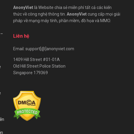
AnonyViet
là Website chia sẻ miễn phí tất cả các kiến
thức về công nghệ thông tin.
AnonyViet
cung cấp mọi giải
pháp về mạng máy tính, phần mềm, đồ họa và MMO.
 –
Liên hệ
Email: support[@]anonyviet.com
1409 Hill Street #01-01A
Old Hill Street Police Station
e
Singapore 179369
e
iễn
ễn