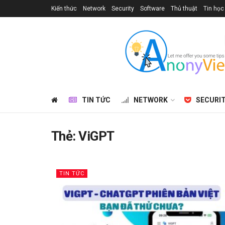
Kiến thức
Network
Security
Software
Thủ thuật
Tin học
TIN TỨC
NETWORK
SECURI
Thẻ:
ViGPT
TIN TỨC