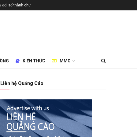
 đổi số thành chữ
HÒNG
KIẾN THỨC
MMO
Liên hệ Quảng Cáo