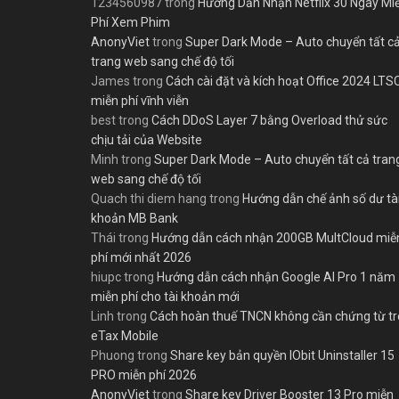
1234560987
trong
Hướng Dẫn Nhận Netflix 30 Ngày Mi
Phí Xem Phim
AnonyViet
trong
Super Dark Mode – Auto chuyển tất c
trang web sang chế độ tối
James
trong
Cách cài đặt và kích hoạt Office 2024 LTS
miễn phí vĩnh viễn
best
trong
Cách DDoS Layer 7 bằng Overload thử sức
chịu tải của Website
Minh
trong
Super Dark Mode – Auto chuyển tất cả tran
web sang chế độ tối
Quach thi diem hang
trong
Hướng dẫn chế ảnh số dư tà
khoản MB Bank
Thái
trong
Hướng dẫn cách nhận 200GB MultCloud miễ
phí mới nhất 2026
hiupc
trong
Hướng dẫn cách nhận Google AI Pro 1 năm
miễn phí cho tài khoản mới
Linh
trong
Cách hoàn thuế TNCN không cần chứng từ t
eTax Mobile
Phuong
trong
Share key bản quyền IObit Uninstaller 15
PRO miễn phí 2026
AnonyViet
trong
Share key Driver Booster 13 Pro miễn