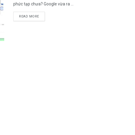
phức tạp chưa? Google vừa ra ...
DETAILS
READ MORE