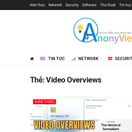
Kiến thức
Network
Security
Software
Thủ thuật
Tin học
TIN TỨC
NETWORK
SECURI
Thẻ:
Video Overviews
KIẾN THỨC