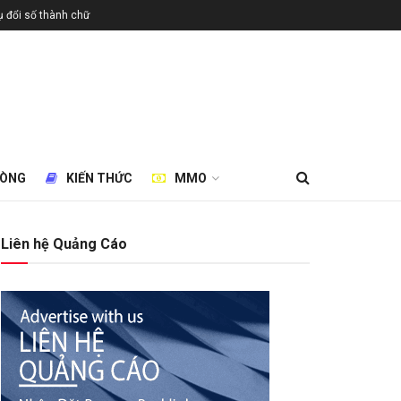
 đổi số thành chữ
HÒNG
KIẾN THỨC
MMO
Liên hệ Quảng Cáo