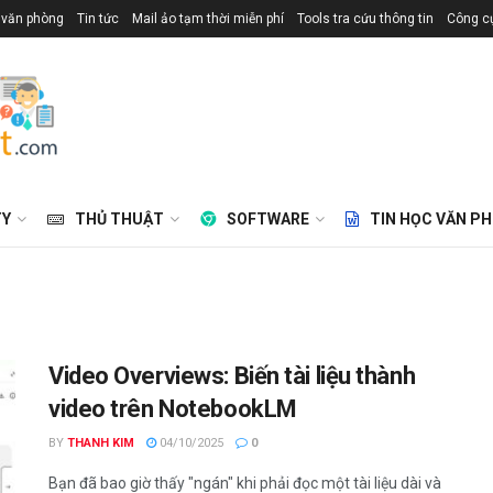
 văn phòng
Tin tức
Mail ảo tạm thời miễn phí
Tools tra cứu thông tin
Công cụ
TY
THỦ THUẬT
SOFTWARE
TIN HỌC VĂN P
Video Overviews: Biến tài liệu thành
video trên NotebookLM
BY
THANH KIM
04/10/2025
0
Bạn đã bao giờ thấy "ngán" khi phải đọc một tài liệu dài và