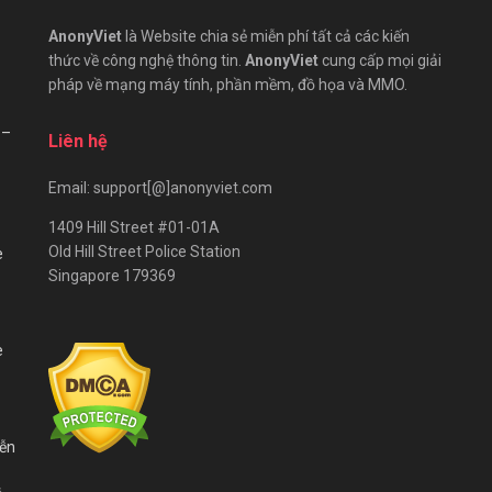
AnonyViet
là Website chia sẻ miễn phí tất cả các kiến
thức về công nghệ thông tin.
AnonyViet
cung cấp mọi giải
pháp về mạng máy tính, phần mềm, đồ họa và MMO.
 –
Liên hệ
Email: support[@]anonyviet.com
1409 Hill Street #01-01A
Old Hill Street Police Station
e
Singapore 179369
e
iễn