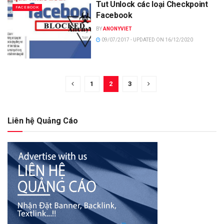
Tut Unlock các loại Checkpoint
FACEBOOK
Facebook
BY
ANONYVIET
09/07/2017 - UPDATED ON 16/12/2020
1
2
3
Liên hệ Quảng Cáo