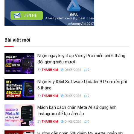
Bài viết mới
Nhận ngay key iTop Voicy Pro miễn phí 6 tháng
đổi giọng siêu mượt
BY
THANH KIM
06/08/2026
0
Nhận key IObit Software Updater 9 Pro miễn phí
6 tháng
BY
THANH KIM
05/08/2026
0
Mách bạn cách chặn Meta AI sử dụng ảnh
Instagram để tạo ảnh ảo
BY
THANH KIM
04/08/2026
0
Hướng dẫn nhận 50k điểm My Viettel miễn phí