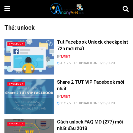
Thẻ:
unlock
Tut Facebook Unlock checkpoint
FACEBOOK
72h mới nhất
BY
LMINT
31/12/2017 - UPDATED ON 16/12/2020
Share 2 TUT VIP Facebook mới
FACEBOOK
nhất
BY
LMINT
11/12/2017 - UPDATED ON 16/12/2020
Cách unlock FAQ MD (277) mới
FACEBOOK
nhất đầu 2018