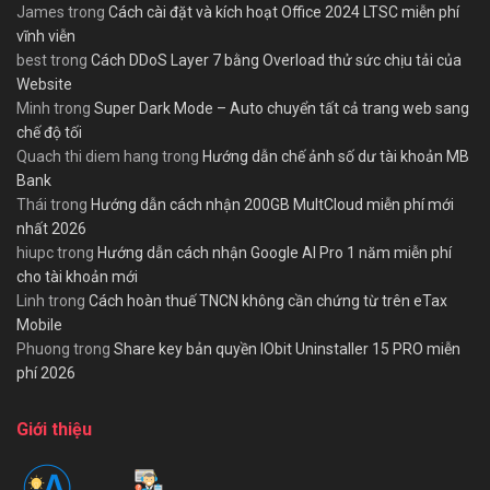
James
trong
Cách cài đặt và kích hoạt Office 2024 LTSC miễn phí
vĩnh viễn
best
trong
Cách DDoS Layer 7 bằng Overload thử sức chịu tải của
Website
Minh
trong
Super Dark Mode – Auto chuyển tất cả trang web sang
chế độ tối
Quach thi diem hang
trong
Hướng dẫn chế ảnh số dư tài khoản MB
Bank
Thái
trong
Hướng dẫn cách nhận 200GB MultCloud miễn phí mới
nhất 2026
hiupc
trong
Hướng dẫn cách nhận Google AI Pro 1 năm miễn phí
cho tài khoản mới
Linh
trong
Cách hoàn thuế TNCN không cần chứng từ trên eTax
Mobile
Phuong
trong
Share key bản quyền IObit Uninstaller 15 PRO miễn
phí 2026
Giới thiệu