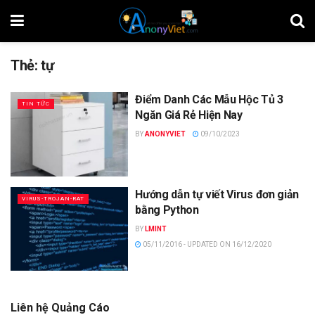
Thẻ:
tự
Điểm Danh Các Mẫu Hộc Tủ 3
TIN TỨC
Ngăn Giá Rẻ Hiện Nay
BY
ANONYVIET
09/10/2023
Hướng dẫn tự viết Virus đơn giản
VIRUS-TROJAN-RAT
bằng Python
BY
LMINT
05/11/2016 - UPDATED ON 16/12/2020
Liên hệ Quảng Cáo