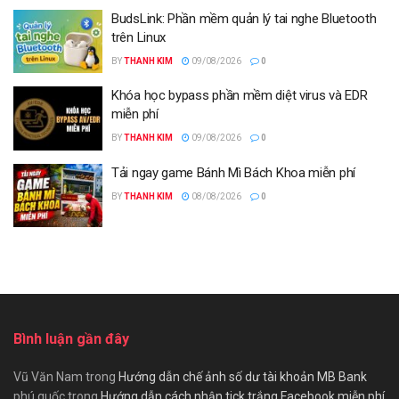
BudsLink: Phần mềm quản lý tai nghe Bluetooth
trên Linux
BY
THANH KIM
09/08/2026
0
Khóa học bypass phần mềm diệt virus và EDR
miễn phí
BY
THANH KIM
09/08/2026
0
Tải ngay game Bánh Mì Bách Khoa miễn phí
BY
THANH KIM
08/08/2026
0
Bình luận gần đây
Vũ Văn Nam
trong
Hướng dẫn chế ảnh số dư tài khoản MB Bank
phú quốc
trong
Hướng dẫn cách nhận tick trắng Facebook miễn phí