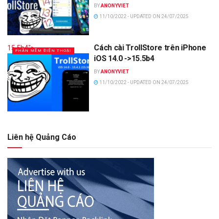
BY
ANONYVIET
11/10/2022 - UPDATED ON 24/07/2025
Cách cài TrollStore trên iPhone
15.5b4">
PHẦN MỀM ĐIỆN THOẠI
iOS 14.0 ->15.5b4
BY
ANONYVIET
11/10/2022 - UPDATED ON 24/07/2025
Liên hệ Quảng Cáo