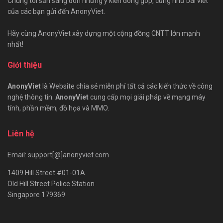
Chúng tôi sẵn sàng đón những ý kiến đóng góp, cũng như bài viết
của các bạn gửi đến AnonyViet.
Hãy cùng AnonyViet xây dựng một cộng đồng CNTT lớn mạnh
nhất!
Giới thiệu
AnonyViet
là Website chia sẻ miễn phí tất cả các kiến thức về công
nghệ thông tin.
AnonyViet
cung cấp mọi giải pháp về mạng máy
tính, phần mềm, đồ họa và MMO.
Liên hệ
Email: support[@]anonyviet.com
1409 Hill Street #01-01A
Old Hill Street Police Station
Singapore 179369