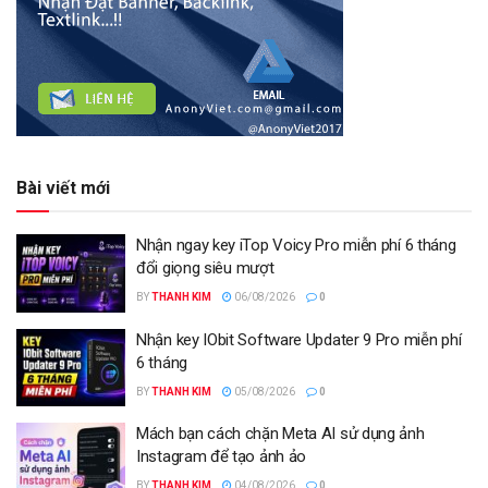
Bài viết mới
Nhận ngay key iTop Voicy Pro miễn phí 6 tháng
đổi giọng siêu mượt
BY
THANH KIM
06/08/2026
0
Nhận key IObit Software Updater 9 Pro miễn phí
6 tháng
BY
THANH KIM
05/08/2026
0
Mách bạn cách chặn Meta AI sử dụng ảnh
Instagram để tạo ảnh ảo
BY
THANH KIM
04/08/2026
0