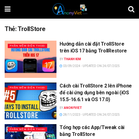
Thẻ:
TrollStore
Hướng dẫn cài đặt TrollStore
PHẦN MỀM ĐIỆN THOẠI
trên iOS 17 bằng TrollRestore
BY
THANH KIM
03/09/2024 - UPDATED ON 24/07/2025
Cách cài TrollStore 2 lên iPhone
PHẦN MỀM ĐIỆN THOẠI
để cài ứng dụng bên ngoài (iOS
15.5-16.6.1 và OS 17.0)
BY
ANONYVIET
28/11/2023 - UPDATED ON 24/07/2025
Tổng hợp các App/Tweak cài
PHẦN MỀM ĐIỆN THOẠI
bằng TrollStore