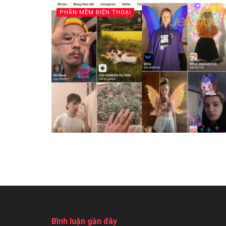
PHẦN MỀM ĐIỆN THOẠI
Bình luận gần đây