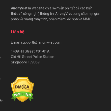
AnonyViet
là Website chia sẻ miễn phí tất cả các kiến
thức về công nghệ thông tin.
AnonyViet
cung cấp mọi giải
pháp về mạng máy tính, phần mềm, đồ họa và MMO.
 –
Liên hệ
Email: support[@]anonyviet.com
1409 Hill Street #01-01A
Old Hill Street Police Station
e
Singapore 179369
e
iễn