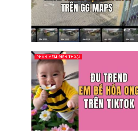
PHẦN MỀM ĐIỆN THOẠI