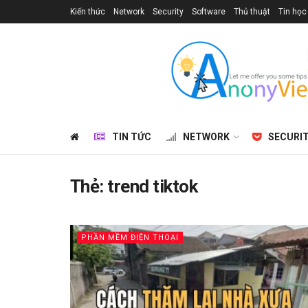
Kiến thức
Network
Security
Software
Thủ thuật
Tin học
TIN TỨC
NETWORK
SECURI
Thẻ:
trend tiktok
PHẦN MỀM ĐIỆN THOẠI