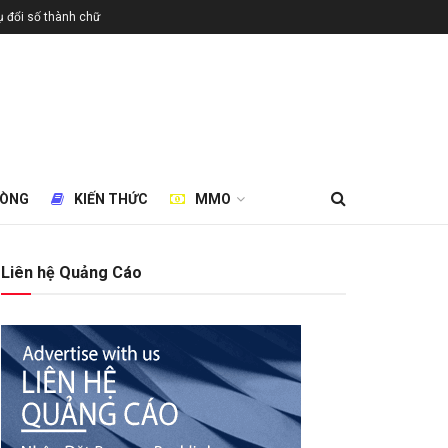
 đổi số thành chữ
HÒNG
KIẾN THỨC
MMO
Liên hệ Quảng Cáo