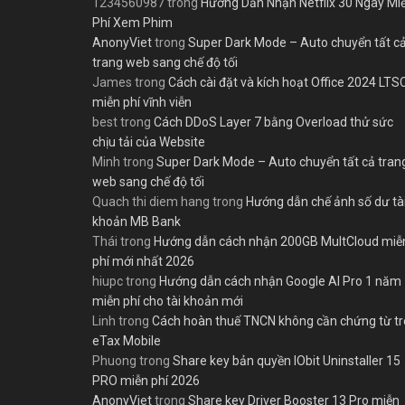
1234560987
trong
Hướng Dẫn Nhận Netflix 30 Ngày Mi
Phí Xem Phim
AnonyViet
trong
Super Dark Mode – Auto chuyển tất c
trang web sang chế độ tối
James
trong
Cách cài đặt và kích hoạt Office 2024 LTS
miễn phí vĩnh viễn
best
trong
Cách DDoS Layer 7 bằng Overload thử sức
chịu tải của Website
Minh
trong
Super Dark Mode – Auto chuyển tất cả tran
web sang chế độ tối
Quach thi diem hang
trong
Hướng dẫn chế ảnh số dư tà
khoản MB Bank
Thái
trong
Hướng dẫn cách nhận 200GB MultCloud miễ
phí mới nhất 2026
hiupc
trong
Hướng dẫn cách nhận Google AI Pro 1 năm
miễn phí cho tài khoản mới
Linh
trong
Cách hoàn thuế TNCN không cần chứng từ t
eTax Mobile
Phuong
trong
Share key bản quyền IObit Uninstaller 15
PRO miễn phí 2026
AnonyViet
trong
Share key Driver Booster 13 Pro miễn