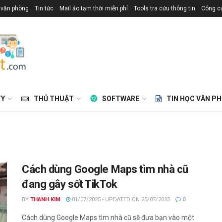
 văn phòng
Tin tức
Mail ảo tạm thời miễn phí
Tools tra cứu thông tin
Công cụ
TY
THỦ THUẬT
SOFTWARE
TIN HỌC VĂN P
Cách dùng Google Maps tìm nhà cũ
đang gây sốt TikTok
BY
THANH KIM
01/07/2025 - UPDATED ON 25/07/2025
0
Cách dùng Google Maps tìm nhà cũ sẽ đưa bạn vào một