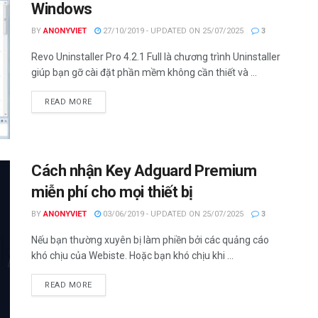
Windows
BY
ANONYVIET
27/10/2019 - UPDATED ON 25/07/2025
3
Revo Uninstaller Pro 4.2.1 Full là chương trình Uninstaller
giúp bạn gỡ cài đặt phần mềm không cần thiết và ...
DETAILS
READ MORE
Cách nhận Key Adguard Premium
miễn phí cho mọi thiết bị
BY
ANONYVIET
03/06/2019 - UPDATED ON 25/07/2025
3
Nếu bạn thường xuyên bị làm phiền bởi các quảng cáo
khó chịu của Webiste. Hoặc bạn khó chịu khi ...
DETAILS
READ MORE