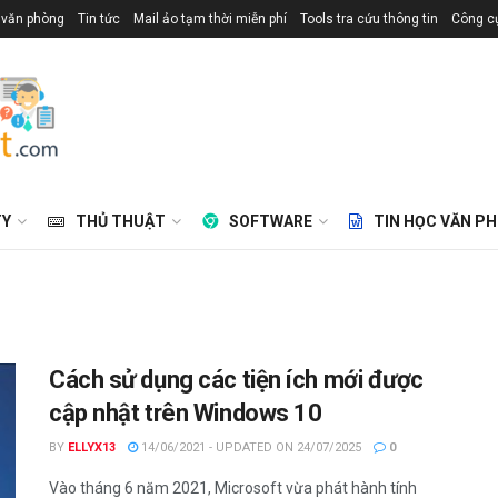
 văn phòng
Tin tức
Mail ảo tạm thời miễn phí
Tools tra cứu thông tin
Công cụ
TY
THỦ THUẬT
SOFTWARE
TIN HỌC VĂN P
Cách sử dụng các tiện ích mới được
cập nhật trên Windows 10
BY
ELLYX13
14/06/2021 - UPDATED ON 24/07/2025
0
Vào tháng 6 năm 2021, Microsoft vừa phát hành tính