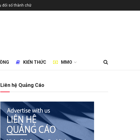
 đổi số thành chữ
HÒNG
KIẾN THỨC
MMO
Liên hệ Quảng Cáo