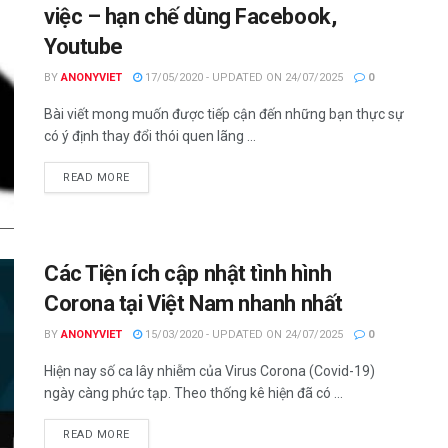
việc – hạn chế dùng Facebook,
Youtube
BY
ANONYVIET
17/05/2020 - UPDATED ON 24/07/2025
0
Bài viết mong muốn được tiếp cận đến những bạn thực sự
có ý định thay đổi thói quen lãng ...
DETAILS
READ MORE
Các Tiện ích cập nhật tình hình
Corona tại Việt Nam nhanh nhất
BY
ANONYVIET
15/03/2020 - UPDATED ON 24/07/2025
0
Hiện nay số ca lây nhiễm của Virus Corona (Covid-19)
ngày càng phức tạp. Theo thống kê hiện đã có ...
DETAILS
READ MORE