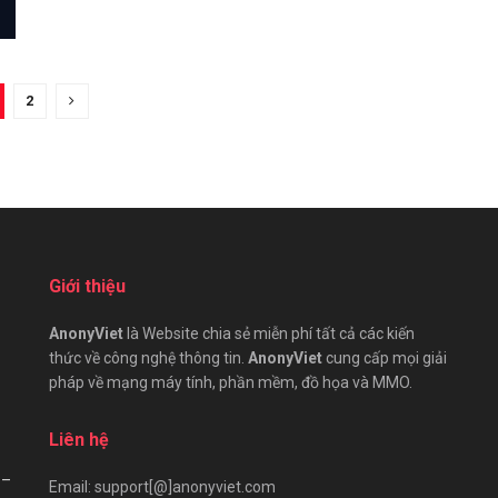
2
Giới thiệu
AnonyViet
là Website chia sẻ miễn phí tất cả các kiến
thức về công nghệ thông tin.
AnonyViet
cung cấp mọi giải
pháp về mạng máy tính, phần mềm, đồ họa và MMO.
Liên hệ
 –
Email: support[@]anonyviet.com