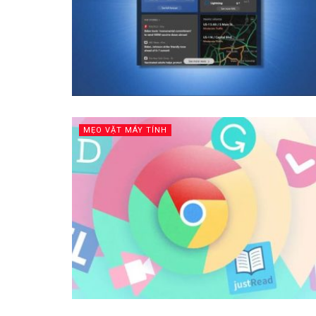
MẸO VẶT MÁY TÍNH