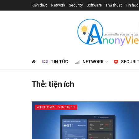
Kiến thức
Network
Security
Software
Thủ thuật
Tin học
TIN TỨC
NETWORK
SECURI
Thẻ:
tiện ích
WINDOWS 7/8/10/11