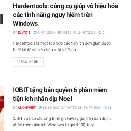
Hardentools: công cụ giúp vô hiệu hóa
các tính năng nguy hiểm trên
Windows
BY
ELLYX13
04/01/2021 - UPDATED ON 24/07/2025
0
Hardentools là một tập hợp các tiện ích đơn giản được
thiết kế để vô hiệu hóa một số “tính ...
DETAILS
READ MORE
IOBIT tặng bản quyền 6 phần mềm
tiện ích nhân dịp Noel
BY
ANONYVIET
15/12/2020 - UPDATED ON 24/07/2025
13
IOBIT vừa có chương trình giveaway gửi đến bạn đọc 6
phần mềm tiện ích Windows trị giá 400$. Key ...