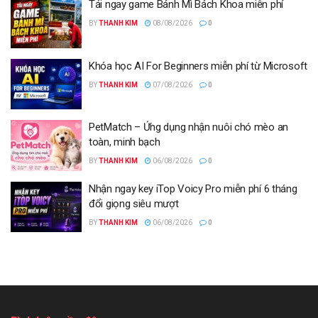
Tải ngay game Bánh Mì Bách Khoa miễn phí
BY
THANH KIM
08/08/2026
0
Khóa học AI For Beginners miễn phí từ Microsoft
BY
THANH KIM
07/08/2026
0
PetMatch – Ứng dụng nhận nuôi chó mèo an
toàn, minh bạch
BY
THANH KIM
06/08/2026
0
Nhận ngay key iTop Voicy Pro miễn phí 6 tháng
đổi giọng siêu mượt
BY
THANH KIM
06/08/2026
0