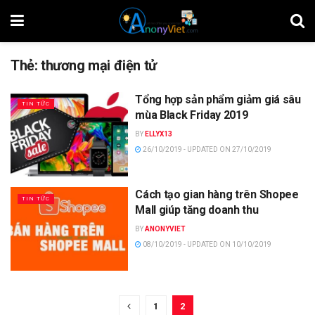
Thẻ:
thương mại điện tử
Tổng hợp sản phẩm giảm giá sâu
TIN TỨC
mùa Black Friday 2019
BY
ELLYX13
26/10/2019 - UPDATED ON 27/10/2019
Cách tạo gian hàng trên Shopee
TIN TỨC
Mall giúp tăng doanh thu
BY
ANONYVIET
08/10/2019 - UPDATED ON 10/10/2019
1
2