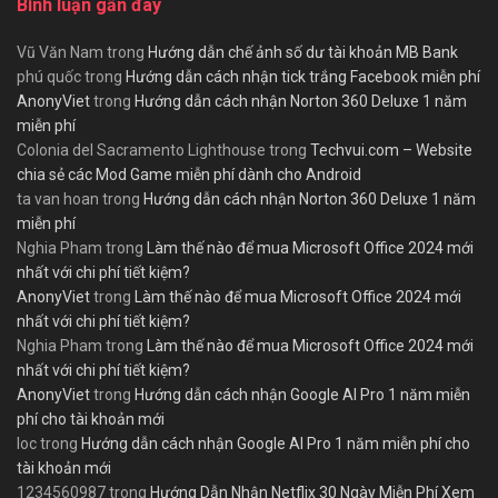
Bình luận gần đây
Vũ Văn Nam
trong
Hướng dẫn chế ảnh số dư tài khoản MB Bank
phú quốc
trong
Hướng dẫn cách nhận tick trắng Facebook miễn phí
AnonyViet
trong
Hướng dẫn cách nhận Norton 360 Deluxe 1 năm
miễn phí
Colonia del Sacramento Lighthouse
trong
Techvui.com – Website
chia sẻ các Mod Game miễn phí dành cho Android
ta van hoan
trong
Hướng dẫn cách nhận Norton 360 Deluxe 1 năm
miễn phí
Nghia Pham
trong
Làm thế nào để mua Microsoft Office 2024 mới
nhất với chi phí tiết kiệm?
AnonyViet
trong
Làm thế nào để mua Microsoft Office 2024 mới
nhất với chi phí tiết kiệm?
Nghia Pham
trong
Làm thế nào để mua Microsoft Office 2024 mới
nhất với chi phí tiết kiệm?
AnonyViet
trong
Hướng dẫn cách nhận Google AI Pro 1 năm miễn
phí cho tài khoản mới
loc
trong
Hướng dẫn cách nhận Google AI Pro 1 năm miễn phí cho
tài khoản mới
1234560987
trong
Hướng Dẫn Nhận Netflix 30 Ngày Miễn Phí Xem