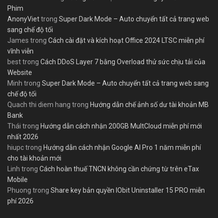
Phim
AnonyViet
trong
Super Dark Mode – Auto chuyển tất cả trang web
sang chế độ tối
James
trong
Cách cài đặt và kích hoạt Office 2024 LTSC miễn phí
vĩnh viễn
best
trong
Cách DDoS Layer 7 bằng Overload thử sức chịu tải của
Website
Minh
trong
Super Dark Mode – Auto chuyển tất cả trang web sang
chế độ tối
Quach thi diem hang
trong
Hướng dẫn chế ảnh số dư tài khoản MB
Bank
Thái
trong
Hướng dẫn cách nhận 200GB MultCloud miễn phí mới
nhất 2026
hiupc
trong
Hướng dẫn cách nhận Google AI Pro 1 năm miễn phí
cho tài khoản mới
Linh
trong
Cách hoàn thuế TNCN không cần chứng từ trên eTax
Mobile
Phuong
trong
Share key bản quyền IObit Uninstaller 15 PRO miễn
phí 2026