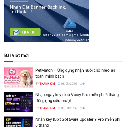
Bài viết mới
PetMatch – Ứng dụng nhận nuôi chó mèo an
toàn, minh bạch
BY
THANH KIM
06/08/2026
0
Nhận ngay key iTop Voicy Pro miễn phí 6 tháng
đổi giọng siêu mượt
BY
THANH KIM
06/08/2026
0
Nhận key IObit Software Updater 9 Pro miễn phí
6 tháng