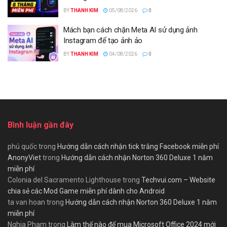
BY
THANH KIM
05/08/2026
0
Mách bạn cách chặn Meta AI sử dụng ảnh
Instagram để tạo ảnh ảo
BY
THANH KIM
04/08/2026
0
Bình luận gần đây
phú quốc
trong
Hướng dẫn cách nhận tick trắng Facebook miễn phí
AnonyViet
trong
Hướng dẫn cách nhận Norton 360 Deluxe 1 năm
miễn phí
Colonia del Sacramento Lighthouse
trong
Techvui.com – Website
chia sẻ các Mod Game miễn phí dành cho Android
ta van hoan
trong
Hướng dẫn cách nhận Norton 360 Deluxe 1 năm
miễn phí
Nghia Pham
trong
Làm thế nào để mua Microsoft Office 2024 mới