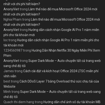
nhất với chi phí tiết kiệm?
AnonyViet
trong
Làm thế nào để mua Microsoft Office 2024 mới
nhất với chi phí tiết kiệm?
Nghia Pham
trong
Làm thế nào để mua Microsoft Office 2024 mới
nhất với chi phí tiết kiệm?
AnonyViet
trong
Hướng dẫn cách nhận Google AI Pro 1 năm miễn
phí cho tài khoản mới
loc
trong
Hướng dẫn cách nhận Google AI Pro 1 năm miễn phí cho
tài khoản mới
1234560987
trong
Hướng Dẫn Nhận Netflix 30 Ngày Miễn Phí Xem
Phim
AnonyViet
trong
Super Dark Mode – Auto chuyển tất cả trang web
sang chế độ tối
James
trong
Cách cài đặt và kích hoạt Office 2024 LTSC miễn phí
vĩnh viễn
best
trong
Cách DDoS Layer 7 bằng Overload thử sức chịu tải của
Website
Minh
trong
Super Dark Mode – Auto chuyển tất cả trang web sang
chế độ tối
Quach thi diem hang
trong
Hướng dẫn chế ảnh số dư tài khoản MB