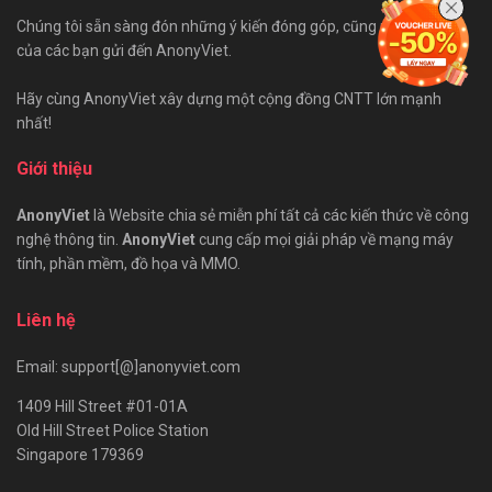
Chúng tôi sẵn sàng đón những ý kiến đóng góp, cũng như bài viết
của các bạn gửi đến AnonyViet.
Hãy cùng AnonyViet xây dựng một cộng đồng CNTT lớn mạnh
nhất!
Giới thiệu
AnonyViet
là Website chia sẻ miễn phí tất cả các kiến thức về công
nghệ thông tin.
AnonyViet
cung cấp mọi giải pháp về mạng máy
tính, phần mềm, đồ họa và MMO.
Liên hệ
Email: support[@]anonyviet.com
1409 Hill Street #01-01A
Old Hill Street Police Station
Singapore 179369