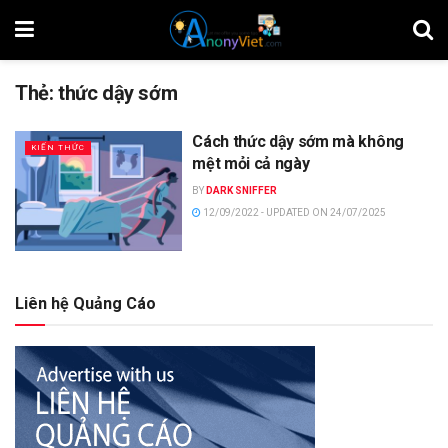
Thẻ:
thức dậy sớm
Cách thức dậy sớm mà không
KIẾN THỨC
mệt mỏi cả ngày
BY
DARK SNIFFER
12/09/2022 - UPDATED ON 24/07/2025
Liên hệ Quảng Cáo