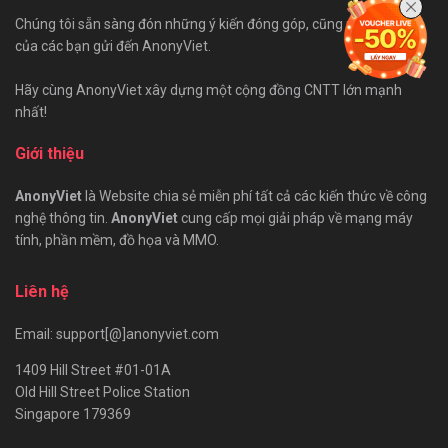
Chúng tôi sẵn sàng đón những ý kiến đóng góp, cũng như bài viết
của các bạn gửi đến AnonyViet.
Hãy cùng AnonyViet xây dựng một cộng đồng CNTT lớn mạnh
nhất!
Giới thiệu
AnonyViet
là Website chia sẻ miễn phí tất cả các kiến thức về công
nghệ thông tin.
AnonyViet
cung cấp mọi giải pháp về mạng máy
tính, phần mềm, đồ họa và MMO.
Liên hệ
Email: support[@]anonyviet.com
1409 Hill Street #01-01A
Old Hill Street Police Station
Singapore 179369