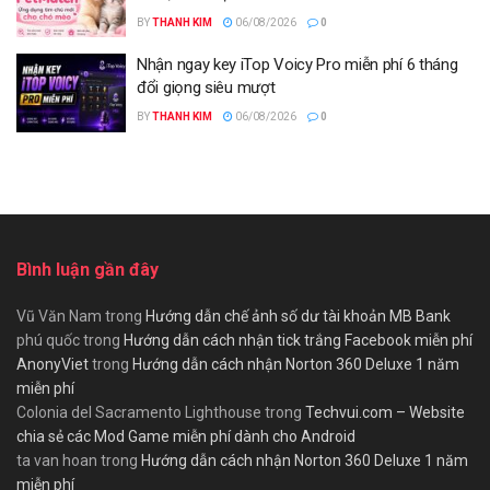
BY
THANH KIM
06/08/2026
0
Nhận ngay key iTop Voicy Pro miễn phí 6 tháng
đổi giọng siêu mượt
BY
THANH KIM
06/08/2026
0
Bình luận gần đây
Vũ Văn Nam
trong
Hướng dẫn chế ảnh số dư tài khoản MB Bank
phú quốc
trong
Hướng dẫn cách nhận tick trắng Facebook miễn phí
AnonyViet
trong
Hướng dẫn cách nhận Norton 360 Deluxe 1 năm
miễn phí
Colonia del Sacramento Lighthouse
trong
Techvui.com – Website
chia sẻ các Mod Game miễn phí dành cho Android
ta van hoan
trong
Hướng dẫn cách nhận Norton 360 Deluxe 1 năm
miễn phí