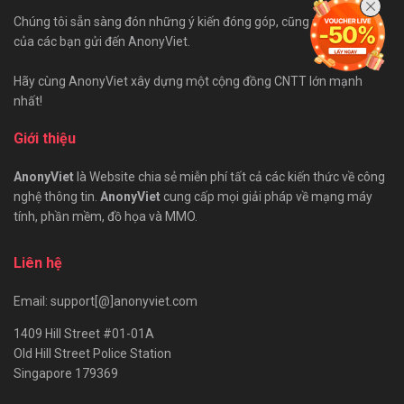
Chúng tôi sẵn sàng đón những ý kiến đóng góp, cũng như bài viết
của các bạn gửi đến AnonyViet.
Hãy cùng AnonyViet xây dựng một cộng đồng CNTT lớn mạnh
nhất!
Giới thiệu
AnonyViet
là Website chia sẻ miễn phí tất cả các kiến thức về công
nghệ thông tin.
AnonyViet
cung cấp mọi giải pháp về mạng máy
tính, phần mềm, đồ họa và MMO.
Liên hệ
Email: support[@]anonyviet.com
1409 Hill Street #01-01A
Old Hill Street Police Station
Singapore 179369