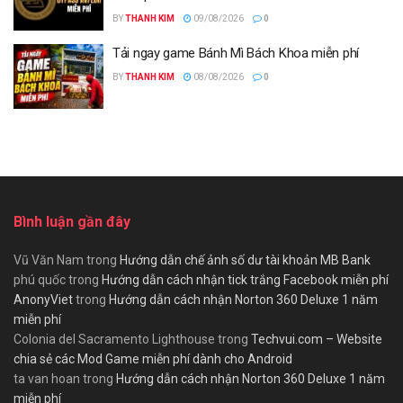
BY
THANH KIM
09/08/2026
0
Tải ngay game Bánh Mì Bách Khoa miễn phí
BY
THANH KIM
08/08/2026
0
Bình luận gần đây
Vũ Văn Nam
trong
Hướng dẫn chế ảnh số dư tài khoản MB Bank
phú quốc
trong
Hướng dẫn cách nhận tick trắng Facebook miễn phí
AnonyViet
trong
Hướng dẫn cách nhận Norton 360 Deluxe 1 năm
miễn phí
Colonia del Sacramento Lighthouse
trong
Techvui.com – Website
chia sẻ các Mod Game miễn phí dành cho Android
ta van hoan
trong
Hướng dẫn cách nhận Norton 360 Deluxe 1 năm
miễn phí