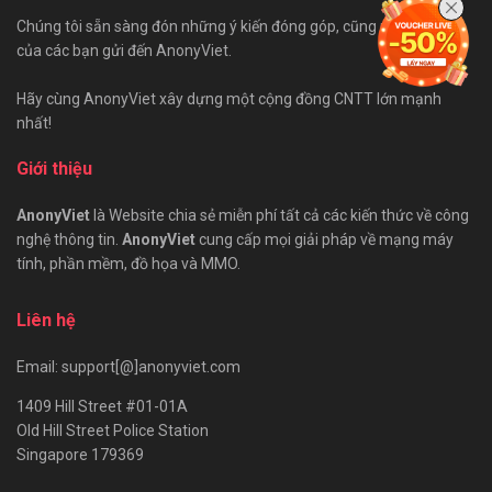
Chúng tôi sẵn sàng đón những ý kiến đóng góp, cũng như bài viết
của các bạn gửi đến AnonyViet.
Hãy cùng AnonyViet xây dựng một cộng đồng CNTT lớn mạnh
nhất!
Giới thiệu
AnonyViet
là Website chia sẻ miễn phí tất cả các kiến thức về công
nghệ thông tin.
AnonyViet
cung cấp mọi giải pháp về mạng máy
tính, phần mềm, đồ họa và MMO.
Liên hệ
Email: support[@]anonyviet.com
1409 Hill Street #01-01A
Old Hill Street Police Station
Singapore 179369