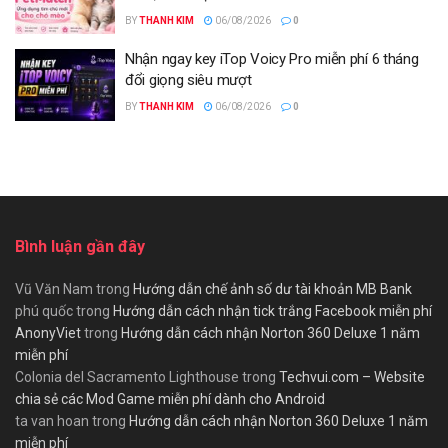
BY
THANH KIM
06/08/2026
0
Nhận ngay key iTop Voicy Pro miễn phí 6 tháng
đổi giọng siêu mượt
BY
THANH KIM
06/08/2026
0
Bình luận gần đây
Vũ Văn Nam
trong
Hướng dẫn chế ảnh số dư tài khoản MB Bank
phú quốc
trong
Hướng dẫn cách nhận tick trắng Facebook miễn phí
AnonyViet
trong
Hướng dẫn cách nhận Norton 360 Deluxe 1 năm
miễn phí
Colonia del Sacramento Lighthouse
trong
Techvui.com – Website
chia sẻ các Mod Game miễn phí dành cho Android
ta van hoan
trong
Hướng dẫn cách nhận Norton 360 Deluxe 1 năm
miễn phí