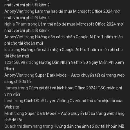
nhất với chi phí tiết kiệm?
AnonyViet
trong
Làm thế nào để mua Microsoft Office 2024 mới
nhất với chi phí tiết kiệm?
Nghia Pham
trong
Làm thế nào để mua Microsoft Office 2024 mới
nhất với chi phí tiết kiệm?
AnonyViet
trong
Hướng dẫn cách nhận Google AI Pro 1 năm miễn
phí cho tài khoản mới
loc
trong
Hướng dẫn cách nhận Google AI Pro 1 năm miễn phí cho
tài khoản mới
1234560987
trong
Hướng Dẫn Nhận Netflix 30 Ngày Miễn Phí Xem
Phim
AnonyViet
trong
Super Dark Mode – Auto chuyển tất cả trang web
sang chế độ tối
James
trong
Cách cài đặt và kích hoạt Office 2024 LTSC miễn phí
vĩnh viễn
best
trong
Cách DDoS Layer 7 bằng Overload thử sức chịu tải của
Website
Minh
trong
Super Dark Mode – Auto chuyển tất cả trang web sang
chế độ tối
Quach thi diem hang
trong
Hướng dẫn chế ảnh số dư tài khoản MB