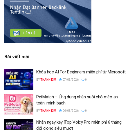
Bài viết mới
Khóa học AI For Beginners miễn phí từ Microsoft
BY
THANH KIM
07/08/2026
0
PetMatch – Ứng dụng nhận nuôi chó mèo an
toàn, minh bạch
BY
THANH KIM
06/08/2026
0
Nhận ngay key iTop Voicy Pro miễn phí 6 tháng
đổi giọng siêu mượt