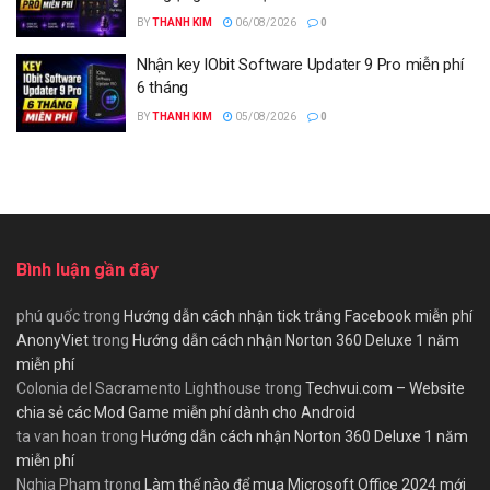
BY
THANH KIM
06/08/2026
0
Nhận key IObit Software Updater 9 Pro miễn phí
6 tháng
BY
THANH KIM
05/08/2026
0
Bình luận gần đây
phú quốc
trong
Hướng dẫn cách nhận tick trắng Facebook miễn phí
AnonyViet
trong
Hướng dẫn cách nhận Norton 360 Deluxe 1 năm
miễn phí
Colonia del Sacramento Lighthouse
trong
Techvui.com – Website
chia sẻ các Mod Game miễn phí dành cho Android
ta van hoan
trong
Hướng dẫn cách nhận Norton 360 Deluxe 1 năm
miễn phí
Nghia Pham
trong
Làm thế nào để mua Microsoft Office 2024 mới