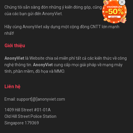
Chúng tôi sẵn sàng đón những ý kiến đóng góp, cũng như bài viết
của các bạn gửi đến AnonyViet.
Hãy cùng AnonyViet xây dựng một cộng đồng CNTT lớn mạnh
nhất!
Giới thiệu
AnonyViet
là Website chia sẻ miễn phí tất cả các kiến thức về công
nghệ thông tin.
AnonyViet
cung cấp mọi giải pháp về mạng máy
tính, phần mềm, đồ họa và MMO.
Liên hệ
Email: support[@]anonyviet.com
1409 Hill Street #01-01A
Old Hill Street Police Station
Singapore 179369