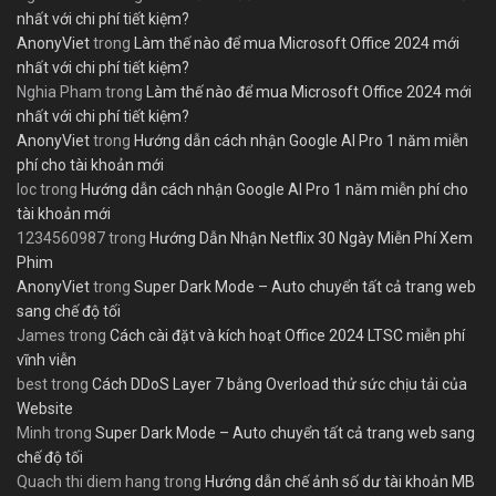
nhất với chi phí tiết kiệm?
AnonyViet
trong
Làm thế nào để mua Microsoft Office 2024 mới
nhất với chi phí tiết kiệm?
Nghia Pham
trong
Làm thế nào để mua Microsoft Office 2024 mới
nhất với chi phí tiết kiệm?
AnonyViet
trong
Hướng dẫn cách nhận Google AI Pro 1 năm miễn
phí cho tài khoản mới
loc
trong
Hướng dẫn cách nhận Google AI Pro 1 năm miễn phí cho
tài khoản mới
1234560987
trong
Hướng Dẫn Nhận Netflix 30 Ngày Miễn Phí Xem
Phim
AnonyViet
trong
Super Dark Mode – Auto chuyển tất cả trang web
sang chế độ tối
James
trong
Cách cài đặt và kích hoạt Office 2024 LTSC miễn phí
vĩnh viễn
best
trong
Cách DDoS Layer 7 bằng Overload thử sức chịu tải của
Website
Minh
trong
Super Dark Mode – Auto chuyển tất cả trang web sang
chế độ tối
Quach thi diem hang
trong
Hướng dẫn chế ảnh số dư tài khoản MB