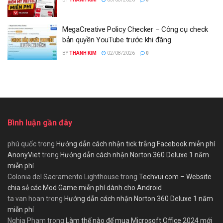
MegaCreative Policy Checker – Công cụ check
bản quyền YouTube trước khi đăng
BY
THANH KIM
02/08/2026
0
Bình luận gần đây
phú quốc
trong
Hướng dẫn cách nhận tick trắng Facebook miễn phí
AnonyViet
trong
Hướng dẫn cách nhận Norton 360 Deluxe 1 năm
miễn phí
Colonia del Sacramento Lighthouse
trong
Techvui.com – Website
chia sẻ các Mod Game miễn phí dành cho Android
ta van hoan
trong
Hướng dẫn cách nhận Norton 360 Deluxe 1 năm
miễn phí
Nghia Pham
trong
Làm thế nào để mua Microsoft Office 2024 mới