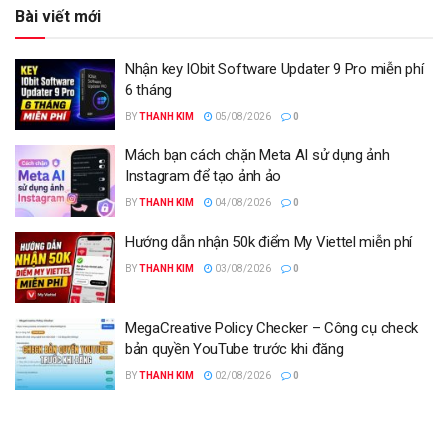
Bài viết mới
Nhận key IObit Software Updater 9 Pro miễn phí
6 tháng
BY
THANH KIM
05/08/2026
0
Mách bạn cách chặn Meta AI sử dụng ảnh
Instagram để tạo ảnh ảo
BY
THANH KIM
04/08/2026
0
Hướng dẫn nhận 50k điểm My Viettel miễn phí
BY
THANH KIM
03/08/2026
0
MegaCreative Policy Checker – Công cụ check
bản quyền YouTube trước khi đăng
BY
THANH KIM
02/08/2026
0