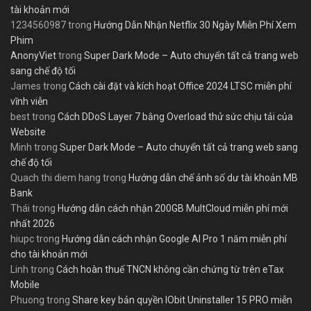
tài khoản mới
1234560987
trong
Hướng Dẫn Nhận Netflix 30 Ngày Miễn Phí Xem
Phim
AnonyViet
trong
Super Dark Mode – Auto chuyển tất cả trang web
sang chế độ tối
James
trong
Cách cài đặt và kích hoạt Office 2024 LTSC miễn phí
vĩnh viễn
best
trong
Cách DDoS Layer 7 bằng Overload thử sức chịu tải của
Website
Minh
trong
Super Dark Mode – Auto chuyển tất cả trang web sang
chế độ tối
Quach thi diem hang
trong
Hướng dẫn chế ảnh số dư tài khoản MB
Bank
Thái
trong
Hướng dẫn cách nhận 200GB MultCloud miễn phí mới
nhất 2026
hiupc
trong
Hướng dẫn cách nhận Google AI Pro 1 năm miễn phí
cho tài khoản mới
Linh
trong
Cách hoàn thuế TNCN không cần chứng từ trên eTax
Mobile
Phuong
trong
Share key bản quyền IObit Uninstaller 15 PRO miễn