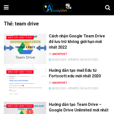
Thẻ:
team drive
Cách nhận Google Team Drive
MẸO VẶT MÁY TÍNH
để lưu trữ không giới hạn mới
nhất 2022
BY
ANONYVIET
20/05/2020 - UPDATED ON 24/07/2025
Hướng dẫn tạo mail Edu từ
MẸO VẶT MÁY TÍNH
Fortscott.edu mới nhất 2020
BY
ANONYVIET
28/02/2020 - UPDATED ON 24/07/2025
Hướng dẫn tạo Team Drive –
MẸO VẶT MÁY TÍNH
Google Drive Unlimited mới nhất