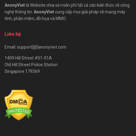
AnonyViet
là Website chia sẻ miễn phí tất cả các kiến thức về công
nghệ thông tin.
AnonyViet
cung cấp mọi giải pháp về mạng máy
tính, phần mềm, đồ họa và MMO.
Liên hệ
Email: support[@]anonyviet.com
1409 Hill Street #01-01A
Old Hill Street Police Station
Singapore 179369