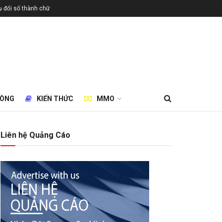
 đổi số thành chữ
HÒNG
KIẾN THỨC
MMO
Liên hệ Quảng Cáo