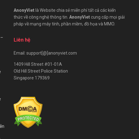
AnonyViet
là Website chia sẻ miễn phí tất cả các kiến
thức về công nghệ thông tin.
AnonyViet
cung cấp mọi giải
pháp về mạng máy tính, phần mềm, đồ họa và MMO.
 –
Liên hệ
Email: support[@]anonyviet.com
1409 Hill Street #01-01A
Old Hill Street Police Station
e
Singapore 179369
e
iễn