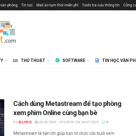
 văn phòng
Tin tức
Mail ảo tạm thời miễn phí
Tools tra cứu thông tin
Công cụ
TY
THỦ THUẬT
SOFTWARE
TIN HỌC VĂN P
Cách dùng Metastream để tạo phòng
xem phim Online cùng bạn bè
BY
ELLYX13
20/04/2020 - UPDATED ON 24/07/2025
0
Metastream là tiện ích giúp bạn tổ chức các buổi xem