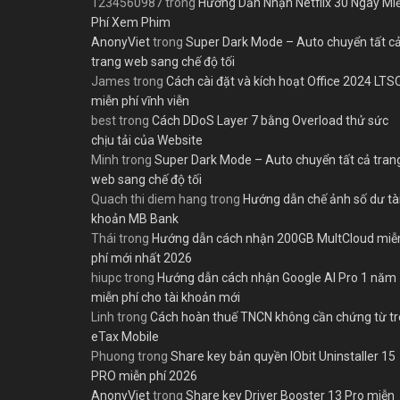
1234560987
trong
Hướng Dẫn Nhận Netflix 30 Ngày Mi
Phí Xem Phim
AnonyViet
trong
Super Dark Mode – Auto chuyển tất c
trang web sang chế độ tối
James
trong
Cách cài đặt và kích hoạt Office 2024 LTS
miễn phí vĩnh viễn
best
trong
Cách DDoS Layer 7 bằng Overload thử sức
chịu tải của Website
Minh
trong
Super Dark Mode – Auto chuyển tất cả tran
web sang chế độ tối
Quach thi diem hang
trong
Hướng dẫn chế ảnh số dư tà
khoản MB Bank
Thái
trong
Hướng dẫn cách nhận 200GB MultCloud miễ
phí mới nhất 2026
hiupc
trong
Hướng dẫn cách nhận Google AI Pro 1 năm
miễn phí cho tài khoản mới
Linh
trong
Cách hoàn thuế TNCN không cần chứng từ t
eTax Mobile
Phuong
trong
Share key bản quyền IObit Uninstaller 15
PRO miễn phí 2026
AnonyViet
trong
Share key Driver Booster 13 Pro miễn