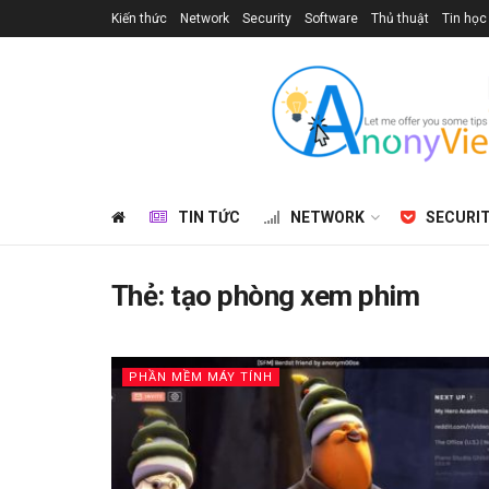
Kiến thức
Network
Security
Software
Thủ thuật
Tin học
TIN TỨC
NETWORK
SECURI
Thẻ:
tạo phòng xem phim
PHẦN MỀM MÁY TÍNH