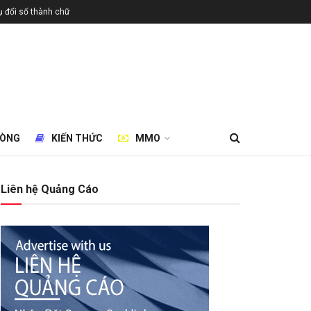
 đổi số thành chữ
HÒNG
KIẾN THỨC
MMO
Liên hệ Quảng Cáo