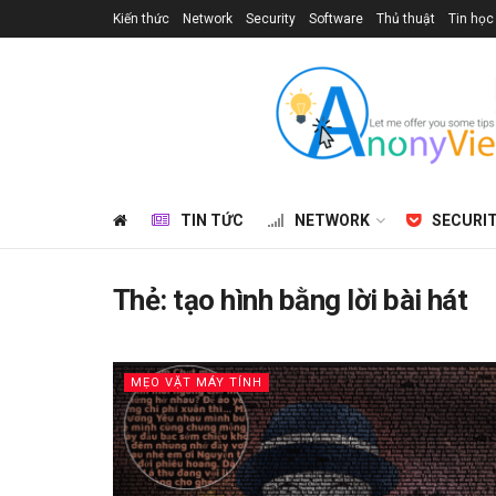
Kiến thức
Network
Security
Software
Thủ thuật
Tin học
TIN TỨC
NETWORK
SECURI
Thẻ:
tạo hình bằng lời bài hát
MẸO VẶT MÁY TÍNH