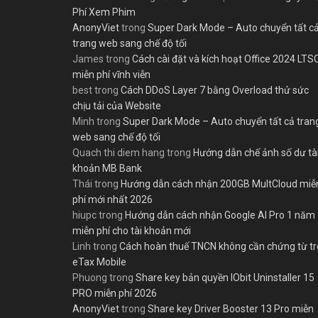
Phí Xem Phim
AnonyViet
trong
Super Dark Mode – Auto chuyển tất c
trang web sang chế độ tối
James
trong
Cách cài đặt và kích hoạt Office 2024 LTS
miễn phí vĩnh viễn
best
trong
Cách DDoS Layer 7 bằng Overload thử sức
chịu tải của Website
Minh
trong
Super Dark Mode – Auto chuyển tất cả tran
web sang chế độ tối
Quach thi diem hang
trong
Hướng dẫn chế ảnh số dư tà
khoản MB Bank
Thái
trong
Hướng dẫn cách nhận 200GB MultCloud miễ
phí mới nhất 2026
hiupc
trong
Hướng dẫn cách nhận Google AI Pro 1 năm
miễn phí cho tài khoản mới
Linh
trong
Cách hoàn thuế TNCN không cần chứng từ t
eTax Mobile
Phuong
trong
Share key bản quyền IObit Uninstaller 15
PRO miễn phí 2026
AnonyViet
trong
Share key Driver Booster 13 Pro miễn