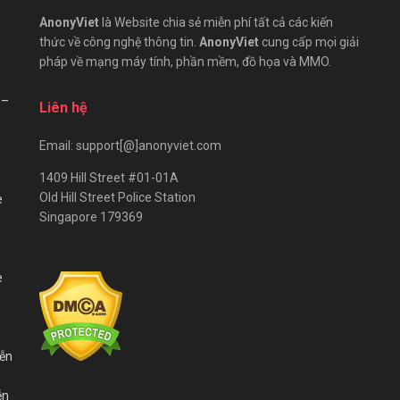
AnonyViet
là Website chia sẻ miễn phí tất cả các kiến
thức về công nghệ thông tin.
AnonyViet
cung cấp mọi giải
pháp về mạng máy tính, phần mềm, đồ họa và MMO.
 –
Liên hệ
Email: support[@]anonyviet.com
1409 Hill Street #01-01A
Old Hill Street Police Station
e
Singapore 179369
e
iễn
ễn