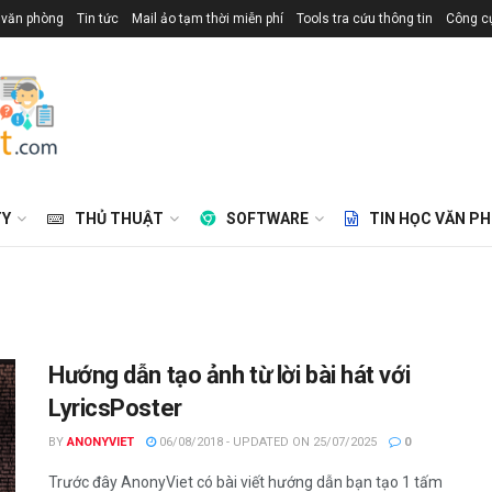
 văn phòng
Tin tức
Mail ảo tạm thời miễn phí
Tools tra cứu thông tin
Công cụ
TY
THỦ THUẬT
SOFTWARE
TIN HỌC VĂN P
Hướng dẫn tạo ảnh từ lời bài hát với
LyricsPoster
BY
ANONYVIET
06/08/2018 - UPDATED ON 25/07/2025
0
Trước đây AnonyViet có bài viết hướng dẫn bạn tạo 1 tấm