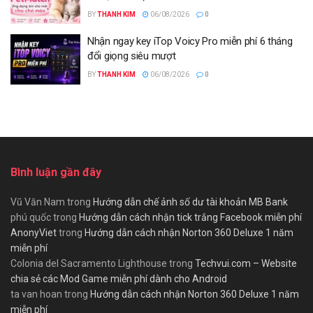
BY
THANH KIM
06/08/2026
0
Nhận ngay key iTop Voicy Pro miễn phí 6 tháng
đổi giọng siêu mượt
BY
THANH KIM
06/08/2026
0
Bình luận gần đây
Vũ Văn Nam
trong
Hướng dẫn chế ảnh số dư tài khoản MB Bank
phú quốc
trong
Hướng dẫn cách nhận tick trắng Facebook miễn phí
AnonyViet
trong
Hướng dẫn cách nhận Norton 360 Deluxe 1 năm
miễn phí
Colonia del Sacramento Lighthouse
trong
Techvui.com – Website
chia sẻ các Mod Game miễn phí dành cho Android
ta van hoan
trong
Hướng dẫn cách nhận Norton 360 Deluxe 1 năm
miễn phí