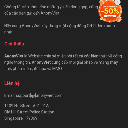
Chúng tôi sẵn sàng đón những ý kiến đóng góp, cũng như bài viết
của các bạn gửi đến AnonyViet.
Hãy cùng AnonyViet xây dựng một cộng đồng CNTT lớn mạnh
nhất!
Giới thiệu
AnonyViet
là Website chia sẻ miễn phí tất cả các kiến thức về công
nghệ thông tin.
AnonyViet
cung cấp mọi giải pháp về mạng máy
tính, phần mềm, đồ họa và MMO.
Liên hệ
Email: support[@]anonyviet.com
1409 Hill Street #01-01A
Old Hill Street Police Station
Singapore 179369