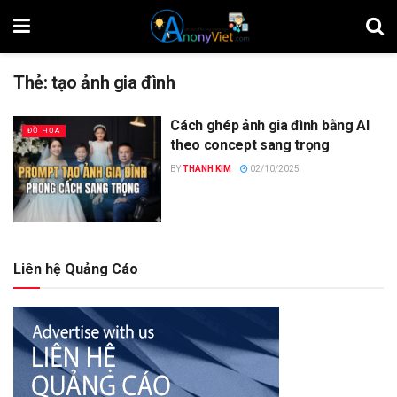
Thẻ:
tạo ảnh gia đình
Cách ghép ảnh gia đình bằng AI
ĐỒ HỌA
theo concept sang trọng
BY
THANH KIM
02/10/2025
Liên hệ Quảng Cáo