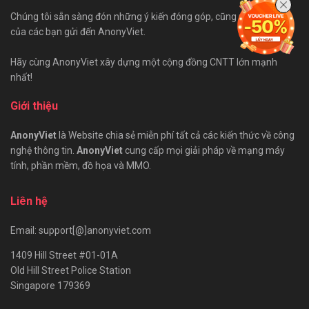
Chúng tôi sẵn sàng đón những ý kiến đóng góp, cũng như bài viết
của các bạn gửi đến AnonyViet.
Hãy cùng AnonyViet xây dựng một cộng đồng CNTT lớn mạnh
nhất!
Giới thiệu
AnonyViet
là Website chia sẻ miễn phí tất cả các kiến thức về công
nghệ thông tin.
AnonyViet
cung cấp mọi giải pháp về mạng máy
tính, phần mềm, đồ họa và MMO.
Liên hệ
Email: support[@]anonyviet.com
1409 Hill Street #01-01A
Old Hill Street Police Station
Singapore 179369