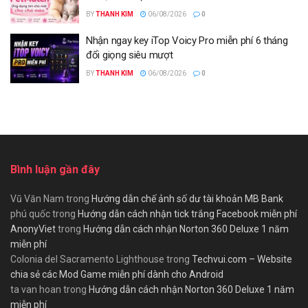
BY
THANH KIM
06/08/2026
0
Nhận ngay key iTop Voicy Pro miễn phí 6 tháng
đổi giọng siêu mượt
BY
THANH KIM
06/08/2026
0
Bình luận gần đây
Vũ Văn Nam
trong
Hướng dẫn chế ảnh số dư tài khoản MB Bank
phú quốc
trong
Hướng dẫn cách nhận tick trắng Facebook miễn phí
AnonyViet
trong
Hướng dẫn cách nhận Norton 360 Deluxe 1 năm
miễn phí
Colonia del Sacramento Lighthouse
trong
Techvui.com – Website
chia sẻ các Mod Game miễn phí dành cho Android
ta van hoan
trong
Hướng dẫn cách nhận Norton 360 Deluxe 1 năm
miễn phí