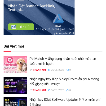
Bài viết mới
PetMatch – Ứng dụng nhận nuôi chó mèo an
toàn, minh bạch
BY
THANH KIM
06/08/2026
0
Nhận ngay key iTop Voicy Pro miễn phí 6 tháng
đổi giọng siêu mượt
BY
THANH KIM
06/08/2026
0
Nhận key IObit Software Updater 9 Pro miễn phí
6 tháng