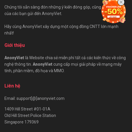
Chúng tôi sẵn sàng đón những ý kiến đóng góp, cũng như bài viết
của các bạn gửi đến AnonyViet.
Hãy cùng AnonyViet xây dựng một cộng đồng CNTT lớn mạnh
nhất!
Giới thiệu
AnonyViet
là Website chia sẻ miễn phí tất cả các kiến thức về công
nghệ thông tin.
AnonyViet
cung cấp mọi giải pháp về mạng máy
tính, phần mềm, đồ họa và MMO.
Liên hệ
Email: support[@]anonyviet.com
1409 Hill Street #01-01A
Old Hill Street Police Station
Singapore 179369