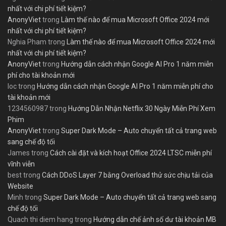
nhất với chi phí tiết kiệm?
AnonyViet
trong
Làm thế nào để mua Microsoft Office 2024 mới
nhất với chi phí tiết kiệm?
Nghia Pham
trong
Làm thế nào để mua Microsoft Office 2024 mới
nhất với chi phí tiết kiệm?
AnonyViet
trong
Hướng dẫn cách nhận Google AI Pro 1 năm miễn
phí cho tài khoản mới
loc
trong
Hướng dẫn cách nhận Google AI Pro 1 năm miễn phí cho
tài khoản mới
1234560987
trong
Hướng Dẫn Nhận Netflix 30 Ngày Miễn Phí Xem
Phim
AnonyViet
trong
Super Dark Mode – Auto chuyển tất cả trang web
sang chế độ tối
James
trong
Cách cài đặt và kích hoạt Office 2024 LTSC miễn phí
vĩnh viễn
best
trong
Cách DDoS Layer 7 bằng Overload thử sức chịu tải của
Website
Minh
trong
Super Dark Mode – Auto chuyển tất cả trang web sang
chế độ tối
Quach thi diem hang
trong
Hướng dẫn chế ảnh số dư tài khoản MB