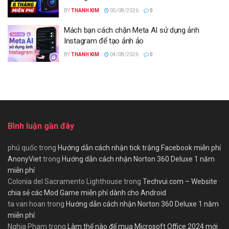
BY
THANH KIM
05/08/2026
0
Mách bạn cách chặn Meta AI sử dụng ảnh
Instagram để tạo ảnh ảo
BY
THANH KIM
04/08/2026
0
Bình luận gần đây
phú quốc
trong
Hướng dẫn cách nhận tick trắng Facebook miễn phí
AnonyViet
trong
Hướng dẫn cách nhận Norton 360 Deluxe 1 năm
miễn phí
Colonia del Sacramento Lighthouse
trong
Techvui.com – Website
chia sẻ các Mod Game miễn phí dành cho Android
ta van hoan
trong
Hướng dẫn cách nhận Norton 360 Deluxe 1 năm
miễn phí
Nghia Pham
trong
Làm thế nào để mua Microsoft Office 2024 mới