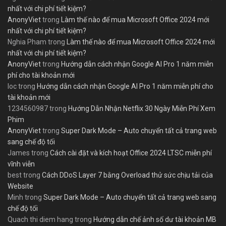
nhất với chi phí tiết kiệm?
AnonyViet
trong
Làm thế nào để mua Microsoft Office 2024 mới
nhất với chi phí tiết kiệm?
Nghia Pham
trong
Làm thế nào để mua Microsoft Office 2024 mới
nhất với chi phí tiết kiệm?
AnonyViet
trong
Hướng dẫn cách nhận Google AI Pro 1 năm miễn
phí cho tài khoản mới
loc
trong
Hướng dẫn cách nhận Google AI Pro 1 năm miễn phí cho
tài khoản mới
1234560987
trong
Hướng Dẫn Nhận Netflix 30 Ngày Miễn Phí Xem
Phim
AnonyViet
trong
Super Dark Mode – Auto chuyển tất cả trang web
sang chế độ tối
James
trong
Cách cài đặt và kích hoạt Office 2024 LTSC miễn phí
vĩnh viễn
best
trong
Cách DDoS Layer 7 bằng Overload thử sức chịu tải của
Website
Minh
trong
Super Dark Mode – Auto chuyển tất cả trang web sang
chế độ tối
Quach thi diem hang
trong
Hướng dẫn chế ảnh số dư tài khoản MB