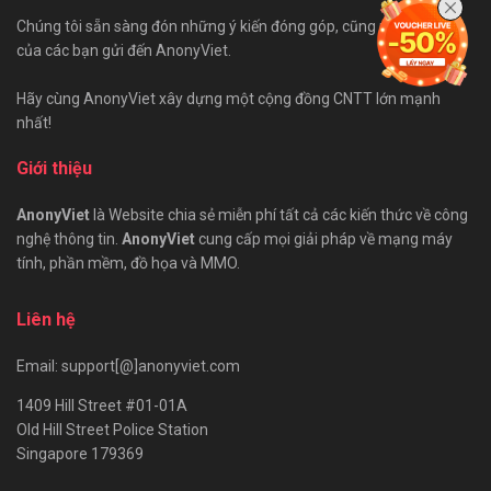
Chúng tôi sẵn sàng đón những ý kiến đóng góp, cũng như bài viết
của các bạn gửi đến AnonyViet.
Hãy cùng AnonyViet xây dựng một cộng đồng CNTT lớn mạnh
nhất!
Giới thiệu
AnonyViet
là Website chia sẻ miễn phí tất cả các kiến thức về công
nghệ thông tin.
AnonyViet
cung cấp mọi giải pháp về mạng máy
tính, phần mềm, đồ họa và MMO.
Liên hệ
Email: support[@]anonyviet.com
1409 Hill Street #01-01A
Old Hill Street Police Station
Singapore 179369