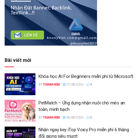
Bài viết mới
Khóa học AI For Beginners miễn phí từ Microsoft
BY
THANH KIM
07/08/2026
0
PetMatch – Ứng dụng nhận nuôi chó mèo an
toàn, minh bạch
BY
THANH KIM
06/08/2026
0
Nhận ngay key iTop Voicy Pro miễn phí 6 tháng
đổi giọng siêu mượt