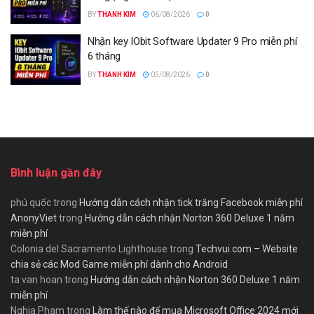
BY
THANH KIM
06/08/2026
0
Nhận key IObit Software Updater 9 Pro miễn phí
6 tháng
BY
THANH KIM
05/08/2026
0
Bình luận gần đây
phú quốc
trong
Hướng dẫn cách nhận tick trắng Facebook miễn phí
AnonyViet
trong
Hướng dẫn cách nhận Norton 360 Deluxe 1 năm
miễn phí
Colonia del Sacramento Lighthouse
trong
Techvui.com – Website
chia sẻ các Mod Game miễn phí dành cho Android
ta van hoan
trong
Hướng dẫn cách nhận Norton 360 Deluxe 1 năm
miễn phí
Nghia Pham
trong
Làm thế nào để mua Microsoft Office 2024 mới