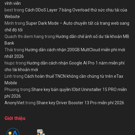
vĩnh viễn
best
trong
Cách DDoS Layer 7 bằng Overload thử sức chịu tải của
Website
Minh
trong
Super Dark Mode – Auto chuyển tất cả trang web sang
chế độ tối
Quach thi diem hang
trong
Hướng dẫn chế ảnh số dư tài khoản MB
Bank
Thái
trong
Hướng dẫn cách nhận 200GB MultCloud miễn phí mới
nhất 2026
hiupc
trong
Hướng dẫn cách nhận Google AI Pro 1 năm miễn phí
cho tài khoản mới
Linh
trong
Cách hoàn thuế TNCN không cần chứng từ trên eTax
Mobile
Phuong
trong
Share key bản quyền IObit Uninstaller 15 PRO miễn
phí 2026
AnonyViet
trong
Share key Driver Booster 13 Pro miễn phí 2026
Giới thiệu