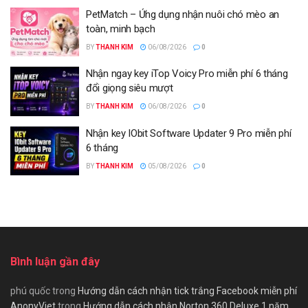
PetMatch – Ứng dụng nhận nuôi chó mèo an
toàn, minh bạch
BY
THANH KIM
06/08/2026
0
Nhận ngay key iTop Voicy Pro miễn phí 6 tháng
đổi giọng siêu mượt
BY
THANH KIM
06/08/2026
0
Nhận key IObit Software Updater 9 Pro miễn phí
6 tháng
BY
THANH KIM
05/08/2026
0
Bình luận gần đây
phú quốc
trong
Hướng dẫn cách nhận tick trắng Facebook miễn phí
AnonyViet
trong
Hướng dẫn cách nhận Norton 360 Deluxe 1 năm