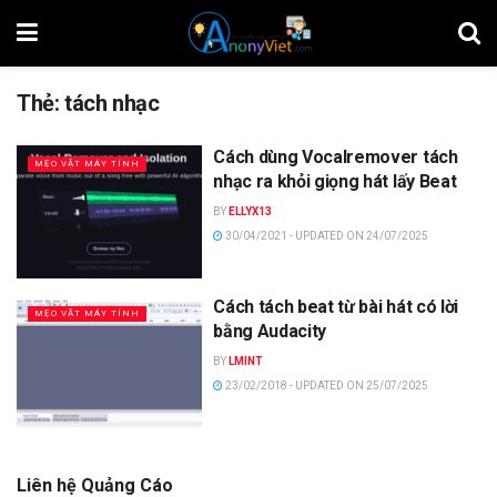
Thẻ:
tách nhạc
Cách dùng Vocalremover tách
MẸO VẶT MÁY TÍNH
nhạc ra khỏi giọng hát lấy Beat
BY
ELLYX13
30/04/2021 - UPDATED ON 24/07/2025
Cách tách beat từ bài hát có lời
MẸO VẶT MÁY TÍNH
bằng Audacity
BY
LMINT
23/02/2018 - UPDATED ON 25/07/2025
Liên hệ Quảng Cáo