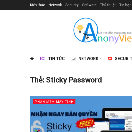
Kiến thức
Network
Security
Software
Thủ thuật
Tin học
TIN TỨC
NETWORK
SECURI
Thẻ:
Sticky Password
PHẦN MỀM MÁY TÍNH