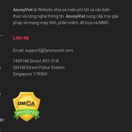
AnonyViet
là Website chia sẻ miễn phí tất cả các kiến
thức về công nghệ thông tin.
AnonyViet
cung cấp mọi giải
pháp về mạng máy tính, phần mềm, đồ họa và MMO.
 –
Liên hệ
Email: support[@]anonyviet.com
1409 Hill Street #01-01A
Old Hill Street Police Station
e
Singapore 179369
e
iễn