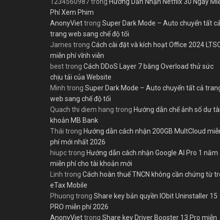
1234560987
trong
Hướng Dẫn Nhận Netflix 30 Ngày Mi
Phí Xem Phim
AnonyViet
trong
Super Dark Mode – Auto chuyển tất c
trang web sang chế độ tối
James
trong
Cách cài đặt và kích hoạt Office 2024 LTS
miễn phí vĩnh viễn
best
trong
Cách DDoS Layer 7 bằng Overload thử sức
chịu tải của Website
Minh
trong
Super Dark Mode – Auto chuyển tất cả tran
web sang chế độ tối
Quach thi diem hang
trong
Hướng dẫn chế ảnh số dư tà
khoản MB Bank
Thái
trong
Hướng dẫn cách nhận 200GB MultCloud miễ
phí mới nhất 2026
hiupc
trong
Hướng dẫn cách nhận Google AI Pro 1 năm
miễn phí cho tài khoản mới
Linh
trong
Cách hoàn thuế TNCN không cần chứng từ t
eTax Mobile
Phuong
trong
Share key bản quyền IObit Uninstaller 15
PRO miễn phí 2026
AnonyViet
trong
Share key Driver Booster 13 Pro miễn