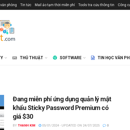
 văn phòng
Tin tức
Mail ảo tạm thời miễn phí
Tools tra cứu thông tin
Công cụ
TY
THỦ THUẬT
SOFTWARE
TIN HỌC VĂN P
Đang miễn phí ứng dụng quản lý mật
khẩu Sticky Password Premium có
giá $30
BY
THANH KIM
05/01/2024 - UPDATED ON 24/07/2025
0