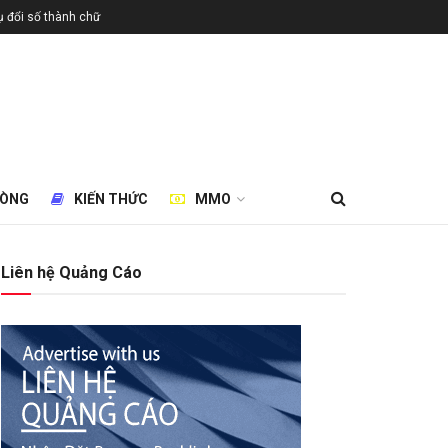
 đổi số thành chữ
HÒNG
KIẾN THỨC
MMO
Liên hệ Quảng Cáo