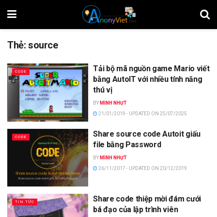
Thẻ:
source
Tải bộ mã nguồn game Mario viết
CODE
bằng AutoIT với nhiều tính năng
thú vị
BY
MINH NHỰT
21/01/2019 - UPDATED ON 25/07/2025
Share source code Autoit giấu
CODE
file bằng Password
BY
MINH NHỰT
26/11/2017 - UPDATED ON 20/12/2019
Share code thiệp mời đám cưới
TIN TỨC
bá đạo của lập trình viên