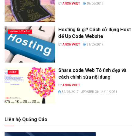
BY
ANONYVIET
18/06/2017
Hosting là gì? Cách sử dụng Host
MẠNG CƠ BẢN
để Up Code Website
BY
ANONYVIET
31/05/2017
Share code Web Tỏ tình đẹp và
CODE
cách chỉnh sửa nội dung
BY
ANONYVIET
30/05/2017 - UPDATED ON 14/11/2021
Liên hệ Quảng Cáo