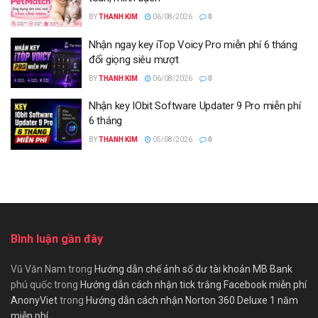
BY
THANH KIM
06/08/2026
0
Nhận ngay key iTop Voicy Pro miễn phí 6 tháng
đổi giọng siêu mượt
BY
THANH KIM
06/08/2026
0
Nhận key IObit Software Updater 9 Pro miễn phí
6 tháng
BY
THANH KIM
05/08/2026
0
Bình luận gần đây
Vũ Văn Nam
trong
Hướng dẫn chế ảnh số dư tài khoản MB Bank
phú quốc
trong
Hướng dẫn cách nhận tick trắng Facebook miễn phí
AnonyViet
trong
Hướng dẫn cách nhận Norton 360 Deluxe 1 năm
miễn phí