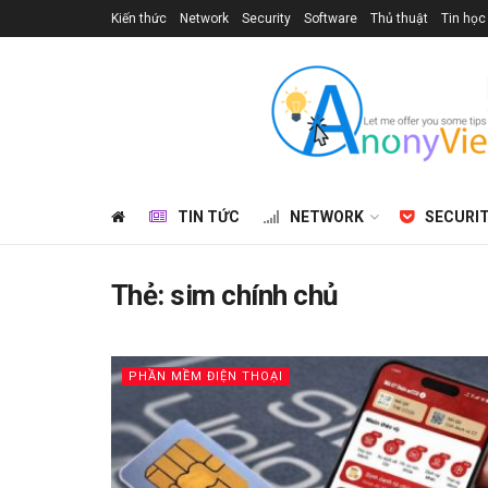
Kiến thức
Network
Security
Software
Thủ thuật
Tin học
TIN TỨC
NETWORK
SECURI
Thẻ:
sim chính chủ
PHẦN MỀM ĐIỆN THOẠI