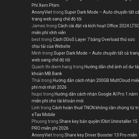
Phí Xem Phim
AnonyViet
trong
Super Dark Mode – Auto chuyển tất c
trang web sang chế độ tối
James
trong
Cách cài đặt và kích hoạt Office 2024 LTS
miễn phí vĩnh viễn
best
trong
Cách DDoS Layer 7 bằng Overload thử sức
chịu tải của Website
Minh
trong
Super Dark Mode – Auto chuyển tất cả tran
web sang chế độ tối
Quach thi diem hang
trong
Hướng dẫn chế ảnh số dư tà
khoản MB Bank
Thái
trong
Hướng dẫn cách nhận 200GB MultCloud miễ
phí mới nhất 2026
hiupc
trong
Hướng dẫn cách nhận Google AI Pro 1 năm
miễn phí cho tài khoản mới
Linh
trong
Cách hoàn thuế TNCN không cần chứng từ t
eTax Mobile
Phuong
trong
Share key bản quyền IObit Uninstaller 15
PRO miễn phí 2026
AnonyViet
trong
Share key Driver Booster 13 Pro miễn