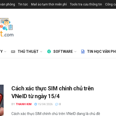
 văn phòng
Tin tức
Mail ảo tạm thời miễn phí
Tools tra cứu thông tin
Công cụ
TY
THỦ THUẬT
SOFTWARE
TIN HỌC VĂN P
Cách xác thực SIM chính chủ trên
VNeID từ ngày 15/4
BY
THANH KIM
15/04/2026
0
Cách xác thực SIM chính chủ trên VNeID đang là chủ đề