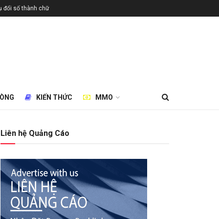
 đổi số thành chữ
HÒNG
KIẾN THỨC
MMO
Liên hệ Quảng Cáo