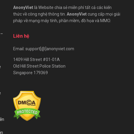
AnonyViet
là Website chia sẻ miễn phí tất cả các kiến
thức về công nghệ thông tin.
AnonyViet
cung cấp mọi giải
pháp về mạng máy tính, phần mềm, đồ họa và MMO.
 –
Liên hệ
Email: support[@]anonyviet.com
1409 Hill Street #01-01A
Old Hill Street Police Station
e
Singapore 179369
e
iễn
ễn