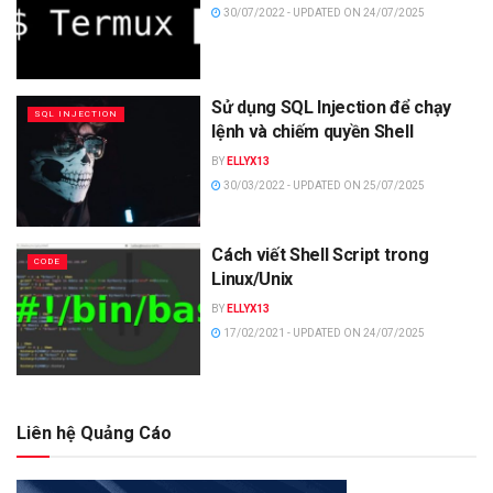
30/07/2022 - UPDATED ON 24/07/2025
Sử dụng SQL Injection để chạy
SQL INJECTION
lệnh và chiếm quyền Shell
BY
ELLYX13
30/03/2022 - UPDATED ON 25/07/2025
Cách viết Shell Script trong
CODE
Linux/Unix
BY
ELLYX13
17/02/2021 - UPDATED ON 24/07/2025
Liên hệ Quảng Cáo