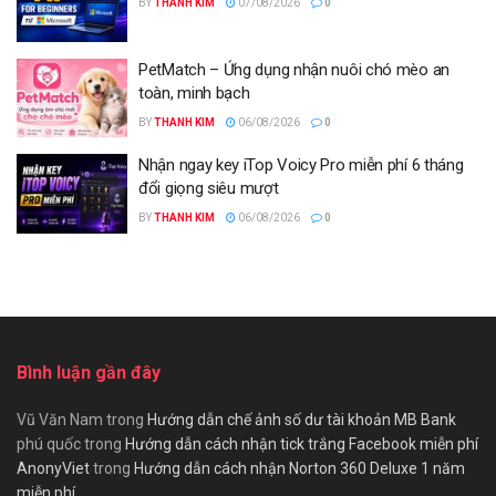
BY
THANH KIM
07/08/2026
0
PetMatch – Ứng dụng nhận nuôi chó mèo an
toàn, minh bạch
BY
THANH KIM
06/08/2026
0
Nhận ngay key iTop Voicy Pro miễn phí 6 tháng
đổi giọng siêu mượt
BY
THANH KIM
06/08/2026
0
Bình luận gần đây
Vũ Văn Nam
trong
Hướng dẫn chế ảnh số dư tài khoản MB Bank
phú quốc
trong
Hướng dẫn cách nhận tick trắng Facebook miễn phí
AnonyViet
trong
Hướng dẫn cách nhận Norton 360 Deluxe 1 năm
miễn phí