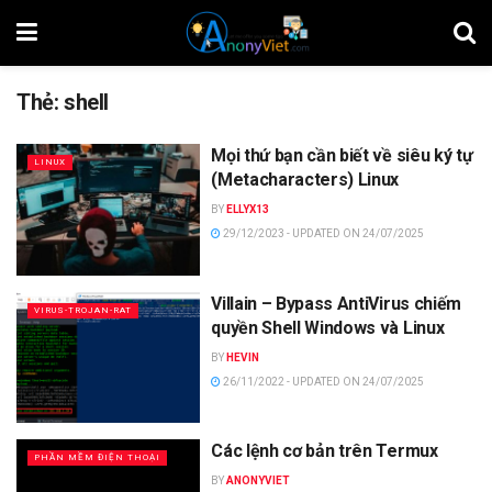
Thẻ:
shell
Mọi thứ bạn cần biết về siêu ký tự
LINUX
(Metacharacters) Linux
BY
ELLYX13
29/12/2023 - UPDATED ON 24/07/2025
Villain – Bypass AntiVirus chiếm
VIRUS-TROJAN-RAT
quyền Shell Windows và Linux
BY
HEVIN
26/11/2022 - UPDATED ON 24/07/2025
Các lệnh cơ bản trên Termux
PHẦN MỀM ĐIỆN THOẠI
BY
ANONYVIET