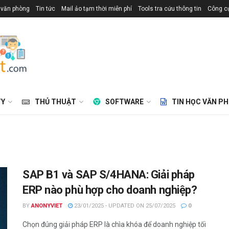
 văn phòng
Tin tức
Mail ảo tạm thời miễn phí
Tools tra cứu thông tin
Công cụ
TY
THỦ THUẬT
SOFTWARE
TIN HỌC VĂN P
SAP B1 và SAP S/4HANA: Giải pháp
ERP nào phù hợp cho doanh nghiệp?
BY
ANONYVIET
23/01/2025 - UPDATED ON 25/07/2025
0
Chọn đúng giải pháp ERP là chìa khóa để doanh nghiệp tối