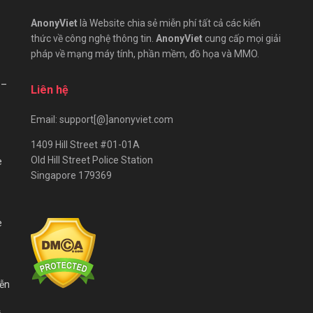
AnonyViet
là Website chia sẻ miễn phí tất cả các kiến
thức về công nghệ thông tin.
AnonyViet
cung cấp mọi giải
pháp về mạng máy tính, phần mềm, đồ họa và MMO.
 –
Liên hệ
Email: support[@]anonyviet.com
1409 Hill Street #01-01A
Old Hill Street Police Station
e
Singapore 179369
e
iễn