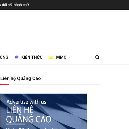
 đổi số thành chữ
HÒNG
KIẾN THỨC
MMO
Liên hệ Quảng Cáo