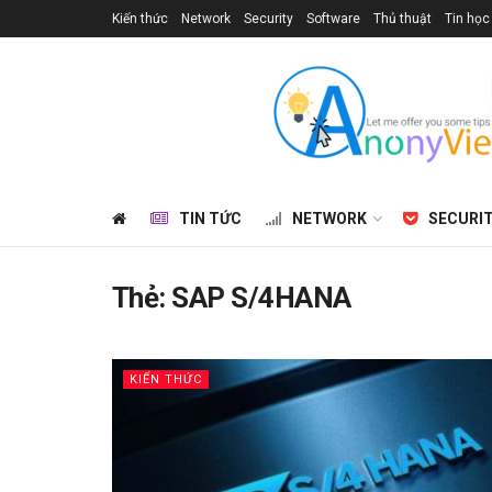
Kiến thức
Network
Security
Software
Thủ thuật
Tin học
TIN TỨC
NETWORK
SECURI
Thẻ:
SAP S/4HANA
KIẾN THỨC