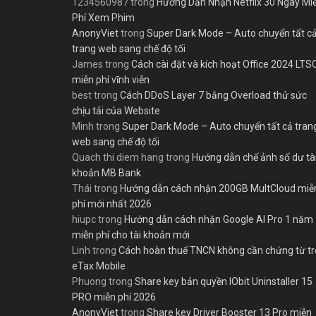
1234560987
trong
Hướng Dẫn Nhận Netflix 30 Ngày Mi
Phí Xem Phim
AnonyViet
trong
Super Dark Mode – Auto chuyển tất c
trang web sang chế độ tối
James
trong
Cách cài đặt và kích hoạt Office 2024 LTS
miễn phí vĩnh viễn
best
trong
Cách DDoS Layer 7 bằng Overload thử sức
chịu tải của Website
Minh
trong
Super Dark Mode – Auto chuyển tất cả tran
web sang chế độ tối
Quach thi diem hang
trong
Hướng dẫn chế ảnh số dư tà
khoản MB Bank
Thái
trong
Hướng dẫn cách nhận 200GB MultCloud miễ
phí mới nhất 2026
hiupc
trong
Hướng dẫn cách nhận Google AI Pro 1 năm
miễn phí cho tài khoản mới
Linh
trong
Cách hoàn thuế TNCN không cần chứng từ t
eTax Mobile
Phuong
trong
Share key bản quyền IObit Uninstaller 15
PRO miễn phí 2026
AnonyViet
trong
Share key Driver Booster 13 Pro miễn