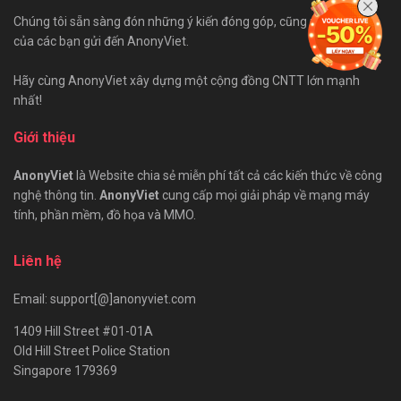
Chúng tôi sẵn sàng đón những ý kiến đóng góp, cũng như bài viết
của các bạn gửi đến AnonyViet.
Hãy cùng AnonyViet xây dựng một cộng đồng CNTT lớn mạnh
nhất!
Giới thiệu
AnonyViet
là Website chia sẻ miễn phí tất cả các kiến thức về công
nghệ thông tin.
AnonyViet
cung cấp mọi giải pháp về mạng máy
tính, phần mềm, đồ họa và MMO.
Liên hệ
Email: support[@]anonyviet.com
1409 Hill Street #01-01A
Old Hill Street Police Station
Singapore 179369