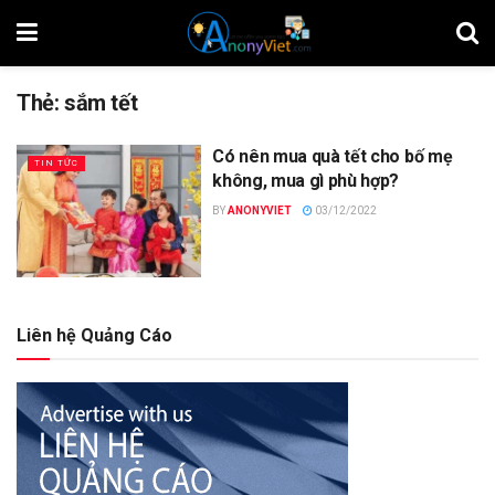
Thẻ:
sắm tết
Có nên mua quà tết cho bố mẹ
TIN TỨC
không, mua gì phù hợp?
BY
ANONYVIET
03/12/2022
Liên hệ Quảng Cáo