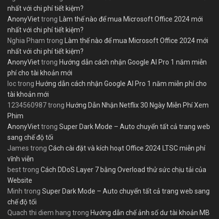
nhất với chi phí tiết kiệm?
AnonyViet
trong
Làm thế nào để mua Microsoft Office 2024 mới
nhất với chi phí tiết kiệm?
Nghia Pham
trong
Làm thế nào để mua Microsoft Office 2024 mới
nhất với chi phí tiết kiệm?
AnonyViet
trong
Hướng dẫn cách nhận Google AI Pro 1 năm miễn
phí cho tài khoản mới
loc
trong
Hướng dẫn cách nhận Google AI Pro 1 năm miễn phí cho
tài khoản mới
1234560987
trong
Hướng Dẫn Nhận Netflix 30 Ngày Miễn Phí Xem
Phim
AnonyViet
trong
Super Dark Mode – Auto chuyển tất cả trang web
sang chế độ tối
James
trong
Cách cài đặt và kích hoạt Office 2024 LTSC miễn phí
vĩnh viễn
best
trong
Cách DDoS Layer 7 bằng Overload thử sức chịu tải của
Website
Minh
trong
Super Dark Mode – Auto chuyển tất cả trang web sang
chế độ tối
Quach thi diem hang
trong
Hướng dẫn chế ảnh số dư tài khoản MB