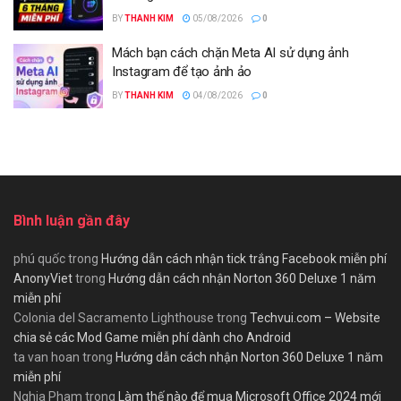
BY
THANH KIM
05/08/2026
0
Mách bạn cách chặn Meta AI sử dụng ảnh
Instagram để tạo ảnh ảo
BY
THANH KIM
04/08/2026
0
Bình luận gần đây
phú quốc
trong
Hướng dẫn cách nhận tick trắng Facebook miễn phí
AnonyViet
trong
Hướng dẫn cách nhận Norton 360 Deluxe 1 năm
miễn phí
Colonia del Sacramento Lighthouse
trong
Techvui.com – Website
chia sẻ các Mod Game miễn phí dành cho Android
ta van hoan
trong
Hướng dẫn cách nhận Norton 360 Deluxe 1 năm
miễn phí
Nghia Pham
trong
Làm thế nào để mua Microsoft Office 2024 mới