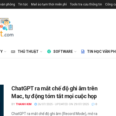
 văn phòng
Tin tức
Mail ảo tạm thời miễn phí
Tools tra cứu thông tin
Công cụ
TY
THỦ THUẬT
SOFTWARE
TIN HỌC VĂN P
ChatGPT ra mắt chế độ ghi âm trên
Mac, tự động tóm tắt mọi cuộc họp
BY
THANH KIM
26/07/2025 - UPDATED ON 29/07/2025
0
ChatGPT ra mắt chế độ ghi âm (Record Mode), mở ra