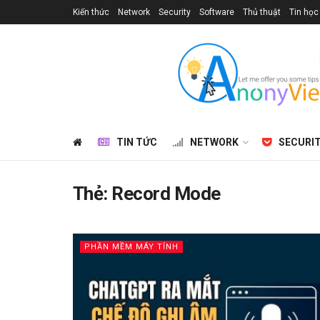
Kiến thức
Network
Security
Software
Thủ thuật
Tin học
TIN TỨC
NETWORK
SECURI
Thẻ:
Record Mode
PHẦN MỀM MÁY TÍNH