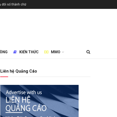
 đổi số thành chữ
HÒNG
KIẾN THỨC
MMO
Liên hệ Quảng Cáo