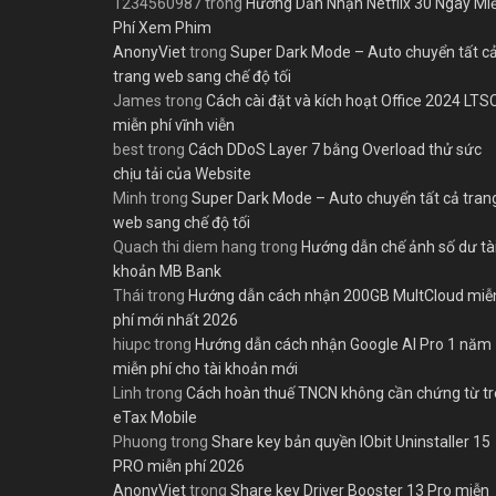
1234560987
trong
Hướng Dẫn Nhận Netflix 30 Ngày Mi
Phí Xem Phim
AnonyViet
trong
Super Dark Mode – Auto chuyển tất c
trang web sang chế độ tối
James
trong
Cách cài đặt và kích hoạt Office 2024 LTS
miễn phí vĩnh viễn
best
trong
Cách DDoS Layer 7 bằng Overload thử sức
chịu tải của Website
Minh
trong
Super Dark Mode – Auto chuyển tất cả tran
web sang chế độ tối
Quach thi diem hang
trong
Hướng dẫn chế ảnh số dư tà
khoản MB Bank
Thái
trong
Hướng dẫn cách nhận 200GB MultCloud miễ
phí mới nhất 2026
hiupc
trong
Hướng dẫn cách nhận Google AI Pro 1 năm
miễn phí cho tài khoản mới
Linh
trong
Cách hoàn thuế TNCN không cần chứng từ t
eTax Mobile
Phuong
trong
Share key bản quyền IObit Uninstaller 15
PRO miễn phí 2026
AnonyViet
trong
Share key Driver Booster 13 Pro miễn