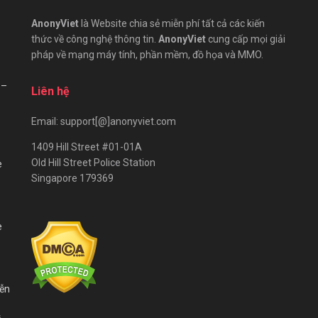
AnonyViet
là Website chia sẻ miễn phí tất cả các kiến
thức về công nghệ thông tin.
AnonyViet
cung cấp mọi giải
pháp về mạng máy tính, phần mềm, đồ họa và MMO.
 –
Liên hệ
Email: support[@]anonyviet.com
1409 Hill Street #01-01A
Old Hill Street Police Station
e
Singapore 179369
e
iễn